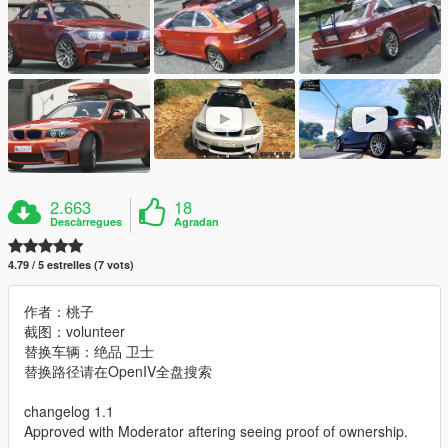
2.663
18
Descàrregues
Agradan
4.79 / 5 estrelles (7 vots)
作者：桃子
截图：volunteer
替换车辆：绝品 卫士
替换路径请在OpenIV全盘搜索
changelog 1.1
Approved with Moderator aftering seeing proof of ownership.