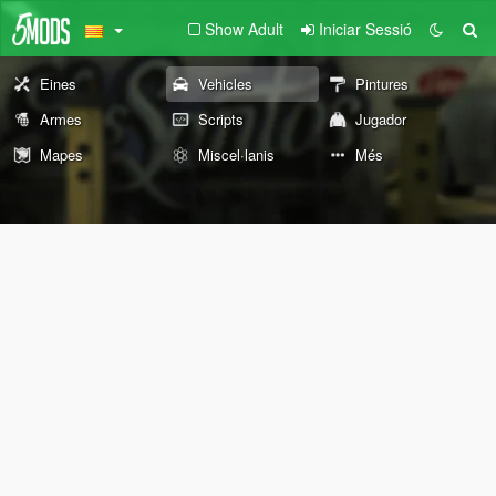
Show Adult
Iniciar Sessió
Eines
Vehicles
Pintures
Armes
Scripts
Jugador
Mapes
Miscel·lanis
Més