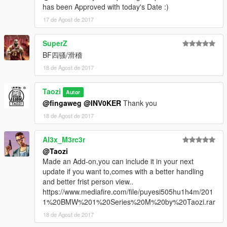
has been Approved with today's Date :)
17 de Agost de 2017
SuperZ
BF四骚/滑稽
18 de Agost de 2017
Taozi
Autor
@fingaweg
@INV0KER
Thank you
18 de Agost de 2017
Al3x_M3rc3r
@Taozi
Made an Add-on,you can include it in your next
update if you want to,comes with a better handling
and better frist person view..
https://www.mediafire.com/file/puyesi505hu1h4m/201
1%20BMW%201%20Series%20M%20by%20Taozi.rar
18 de Agost de 2017