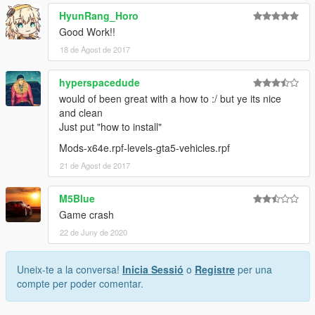
HyunRang_Horo
Good Work!!
18 de Agost de 2017
hyperspacedude
would of been great with a how to :/ but ye its nice
and clean
Just put "how to install"
Mods-x64e.rpf-levels-gta5-vehicles.rpf
21 de Agost de 2017
M5Blue
Game crash
22 de Juny de 2020
Uneix-te a la conversa!
Inicia Sessió
o
Registre
per una
compte per poder comentar.