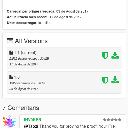
03 de Agost de 2017
Carregat per primera vegada:
17 de Agost de 2017
Actualització més recent:
fa 1 dia
Últim descarregat:
All Versions
1.1
(current)
2.532 descàrregues
, 20 MB
17 de Agost de 2017
1.0
132 descàrregues
, 20 MB
03 de Agost de 2017
7 Comentaris
INV0KER
@Taozi
Thank you for proving the proof. Your File