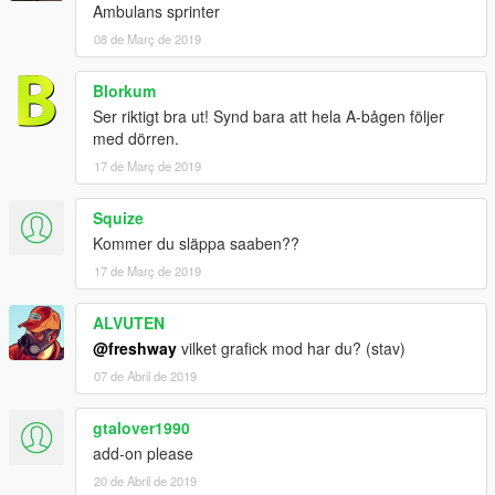
Ambulans sprinter
08 de Març de 2019
Blorkum
Ser riktigt bra ut! Synd bara att hela A-bågen följer
med dörren.
17 de Març de 2019
Squize
Kommer du släppa saaben??
17 de Març de 2019
ALVUTEN
@freshway
vilket grafick mod har du? (stav)
07 de Abril de 2019
gtalover1990
add-on please
20 de Abril de 2019