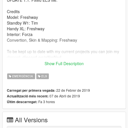
Credits
Model: Freshway
Standby W1: Tim
Handy XL: Freshway
Interior: Forza
Convertion, Skin & Mapping: Freshway
To be kept up to date with my current projects you can join my
discord:
discord.gg/rrNmNed
Show Full Description
© Freshway. All Rights Reserved
EMERGÈNCIA
ELS
You may NOT: edit, rip or sell this model in any way. If you
decide to make a skin don't upload the model, link them to
22 de Febrer de 2019
Carregat per primera vegada:
this page.
07 de Abril de 2019
Actualització més recent:
Fa 3 hores
Últim descarregat:
All Versions