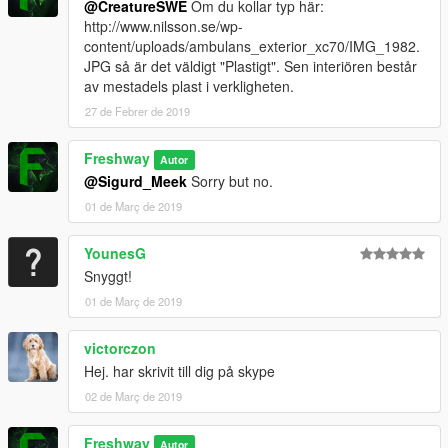
@CreatureSWE
Om du kollar typ här:
http://www.nilsson.se/wp-
content/uploads/ambulans_exterior_xc70/IMG_1982.
JPG så är det väldigt "Plastigt". Sen interiören består
av mestadels plast i verkligheten.
27 de Febrer de 2019
Freshway
Autor
@Sigurd_Meek
Sorry but no.
01 de Març de 2019
YounesG
Snyggt!
01 de Març de 2019
victorczon
Hej. har skrivit till dig på skype
02 de Març de 2019
Freshway
Autor