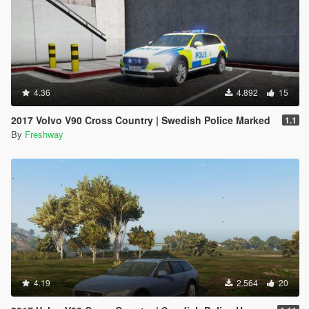
4.36
4.892
15
2017 Volvo V90 Cross Country | Swedish Police Marked
1.1
By
Freshway
4.19
2.564
20