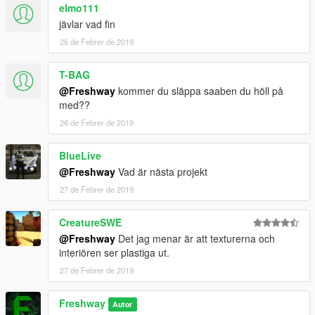
elmo111
jävlar vad fin
26 de Febrer de 2019
T-BAG
@Freshway
kommer du släppa saaben du höll på
med??
26 de Febrer de 2019
BlueLive
@Freshway
Vad är nästa projekt
27 de Febrer de 2019
CreatureSWE
@Freshway
Det jag menar är att texturerna och
interiören ser plastiga ut.
27 de Febrer de 2019
Freshway
Autor