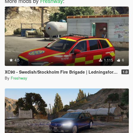
More mods by
Freshway
:
4.5
1.115
6
XC90 - Swedish/Stockholm Fire Brigade | Ledningsfordon | 2017
1.0
By
Freshway