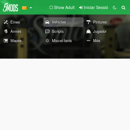
Show Adult
Iniciar Sessió
Eines
Vehicles
Pintures
Armes
Scripts
Jugador
Mapes
Miscel·lanis
Més