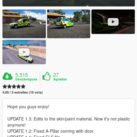
5.515
27
Descàrregues
Agradan
4.85 / 5 estrelles (10 vots)
Hope you guys enjoy!
UPDATE 1.3: Edits to the skin/paint material. Now it's not plastic
anymore!
UPDATE 1.2: Fixed A-Pillar coming with door.
UPDATE 1.1: Fixed ELS file.