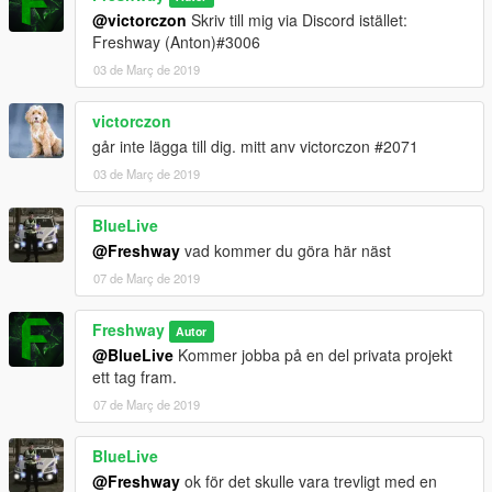
@victorczon
Skriv till mig via Discord istället:
Freshway (Anton)#3006
03 de Març de 2019
victorczon
går inte lägga till dig. mitt anv victorczon #2071
03 de Març de 2019
BlueLive
@Freshway
vad kommer du göra här näst
07 de Març de 2019
Freshway
Autor
@BlueLive
Kommer jobba på en del privata projekt
ett tag fram.
07 de Març de 2019
BlueLive
@Freshway
ok för det skulle vara trevligt med en