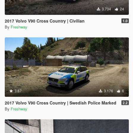
3.734
24
2017 Volvo V90 Cross Country | Civilian
1.0
By
Freshway
3.67
3.176
6
2017 Volvo V90 Cross Country | Swedish Police Marked
2.2
By
Freshway