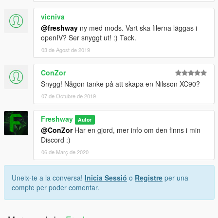
vicniva
@freshway
ny med mods. Vart ska filerna läggas i
openIV? Ser snyggt ut! :) Tack.
03 de Agost de 2019
ConZor
Snygg! Någon tanke på att skapa en Nilsson XC90?
07 de Octubre de 2019
Freshway
Autor
@ConZor
Har en gjord, mer info om den finns i min
Discord :)
06 de Març de 2020
Uneix-te a la conversa!
Inicia Sessió
o
Registre
per una
compte per poder comentar.