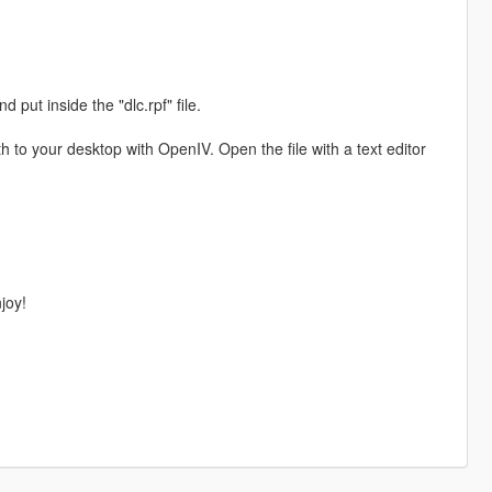
 put inside the "dlc.rpf" file.
h to your desktop with OpenIV. Open the file with a text editor
joy!