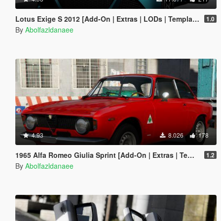
Lotus Exige S 2012 [Add-On | Extras | LODs | Template]
1.0
By
Abolfazldanaee
4.93
8.026
178
1965 Alfa Romeo Giulia Sprint [Add-On | Extras | Template]
1.2
By
Abolfazldanaee