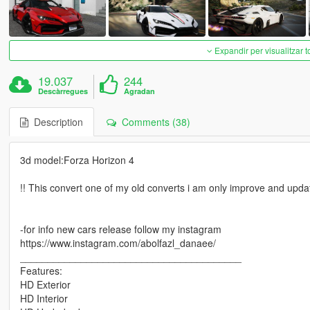
Expandir per visualitzar t
19.037
244
Descàrregues
Agradan
Description
Comments (38)
3d model:Forza Horizon 4
!! This convert one of my old converts i am only improve and updat
-for info new cars release follow my instagram
https://www.instagram.com/abolfazl_danaee/
________________________________________
Features:
HD Exterior
HD Interior