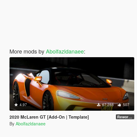
More mods by
Abolfazldanaee
:
4.97
67.288
507
2020 McLaren GT [Add-On | Template]
Reworked 1.0
By
Abolfazldanaee