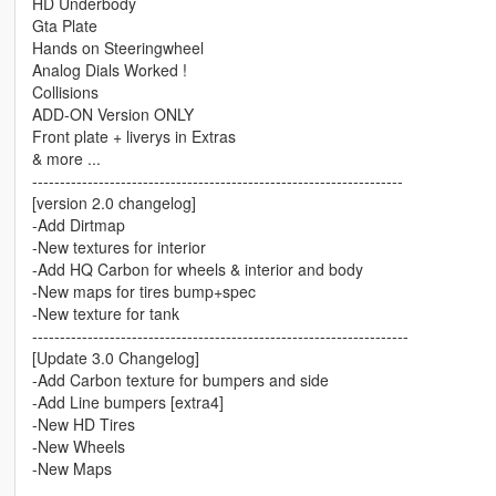
HD Underbody
Gta Plate
Hands on Steeringwheel
Analog Dials Worked !
Collisions
ADD-ON Version ONLY
Front plate + liverys in Extras
& more ...
-------------------------------------------------------------------
[version 2.0 changelog]
-Add Dirtmap
-New textures for interior
-Add HQ Carbon for wheels & interior and body
-New maps for tires bump+spec
-New texture for tank
--------------------------------------------------------------------
[Update 3.0 Changelog]
-Add Carbon texture for bumpers and side
-Add Line bumpers [extra4]
-New HD Tires
-New Wheels
-New Maps
________________________________________