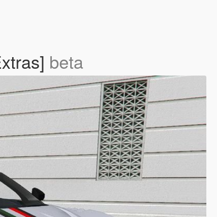
Extras]
beta