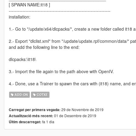
[ SPWAN NAME:it18 ]
-------------------------------------------------------------------
installation:
1.- Go to "/update/x64/dlcpacks/", create a new folder called it18 and
2.- Export "dlclist.xml" from "/update/update.rpf/common/data/" pat
and add the following line to the end:
dlcpacks:\it18\
3.- Import the file again to the path above with OpenIV.
4.- Done, use a Trainer to spawn the cars with (it18) name, and en
ADD-ON
COTXE
29 de Novembre de 2019
Carregat per primera vegada:
01 de Desembre de 2019
Actualització més recent:
fa 1 dia
Últim descarregat: