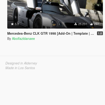
5.0
25.231
297
Mercedes-Benz CLK GTR 1998 [Add-On | Template | Extras]
1.0
By
Abolfazldanaee
Designed in Alderney
Made in Los Santos