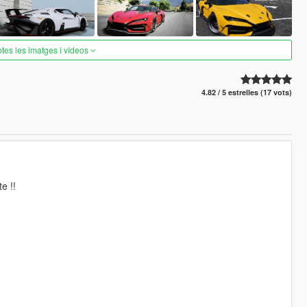
otes les imatges i vídeos
4.82 / 5 estrelles (17 vots)
e !!