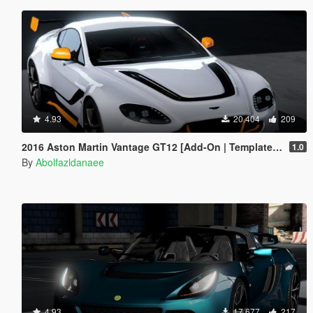
4.93
20.404
209
2016 Aston Martin Vantage GT12 [Add-On | Template | Extras]
1.0
By
Abolfazldanaee
4.93
17.677
217