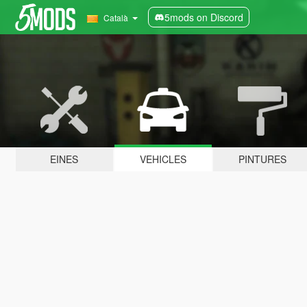
5mods on Discord
Català
EINES
VEHICLES
PINTURES