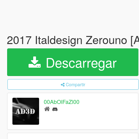
2017 Italdesign Zerouno [A
Descarregar
Compartir
00AbOlFaZl00