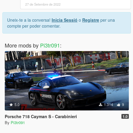
27 de Setembre de 2022
Uneix-te a la conversa!
Inicia Sessió
o
Registre
per una
compte per poder comentar.
More mods by
Pi3tr091
:
5.0
1.314
9
Porsche 718 Cayman S - Carabinieri
1.0
By
Pi3tr091