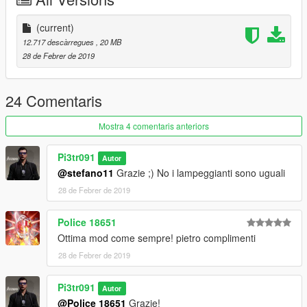
(current)
12.717 descàrregues
, 20 MB
28 de Febrer de 2019
24 Comentaris
Mostra 4 comentaris anteriors
Pi3tr091
Autor
@stefano11
Grazie ;) No i lampeggianti sono uguali
28 de Febrer de 2019
Police 18651
Ottima mod come sempre! pietro complimenti
28 de Febrer de 2019
Pi3tr091
Autor
@Police 18651
Grazie!