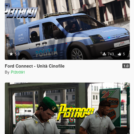
5.0
743
5
Ford Connect - Unità Cinofile
1.0
By
Pi3tr091