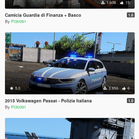
1.608
15
Camicia Guardia di Finanza + Basco
1.0
By
Pi3tr091
5.0
3.950
6
2015 Volkswagen Passat - Polizia Italiana
1.0
By
Pi3tr091