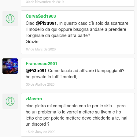
30 de Novembre de 2019
CurvaSud1903
Ciao
@Pi3tr091
, in questo caso c’è solo da scaricare
il modello da qui oppure bisogna andare a prendere
l’originale da qualche altra parte?
Grazie
07 de Març de 2020
Francesco2901
@Pi3tr091
Come faccio ad attivare i lampeggianti?
ho provato in tutti i metodi,
30 de Abril de 2020
zMastro
ciao pietro mi complimento con te per le skin... pero
ho un problema io le vorrei mettere su fivem e ho
letto che per poterle mettere devo chiederlo a te, hai
un discord ?
15 de Juny de 2020