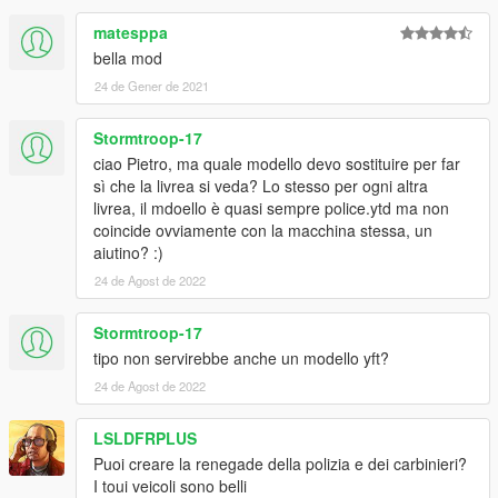
matesppa
bella mod
24 de Gener de 2021
Stormtroop-17
ciao Pietro, ma quale modello devo sostituire per far
sì che la livrea si veda? Lo stesso per ogni altra
livrea, il mdoello è quasi sempre police.ytd ma non
coincide ovviamente con la macchina stessa, un
aiutino? :)
24 de Agost de 2022
Stormtroop-17
tipo non servirebbe anche un modello yft?
24 de Agost de 2022
LSLDFRPLUS
Puoi creare la renegade della polizia e dei carbinieri?
I toui veicoli sono belli