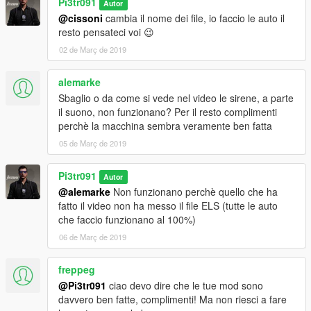
Pi3tr091
Autor
@cissoni
cambia il nome dei file, io faccio le auto il
resto pensateci voi 😉
02 de Març de 2019
alemarke
Sbaglio o da come si vede nel video le sirene, a parte
il suono, non funzionano? Per il resto complimenti
perchè la macchina sembra veramente ben fatta
05 de Març de 2019
Pi3tr091
Autor
@alemarke
Non funzionano perchè quello che ha
fatto il video non ha messo il file ELS (tutte le auto
che faccio funzionano al 100%)
06 de Març de 2019
freppeg
@Pi3tr091
ciao devo dire che le tue mod sono
davvero ben fatte, complimenti! Ma non riesci a fare