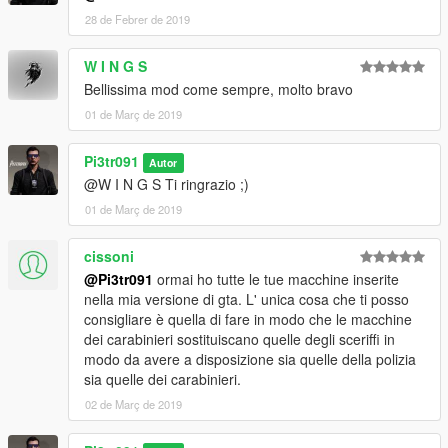
28 de Febrer de 2019
W I N G S
Bellissima mod come sempre, molto bravo
01 de Març de 2019
Pi3tr091
Autor
@W I N G S Ti ringrazio ;)
01 de Març de 2019
cissoni
@Pi3tr091
ormai ho tutte le tue macchine inserite
nella mia versione di gta. L' unica cosa che ti posso
consigliare è quella di fare in modo che le macchine
dei carabinieri sostituiscano quelle degli sceriffi in
modo da avere a disposizione sia quelle della polizia
sia quelle dei carabinieri.
02 de Març de 2019