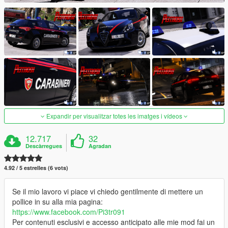
Expandir per visualitzar totes les imatges i vídeos
12.717
32
Descàrregues
Agradan
4.92 / 5 estrelles (6 vots)
Se il mio lavoro vi piace vi chiedo gentilmente di mettere un
pollice in su alla mia pagina:
https://www.facebook.com/Pi3tr091
Per contenuti esclusivi e accesso anticipato alle mie mod fai un