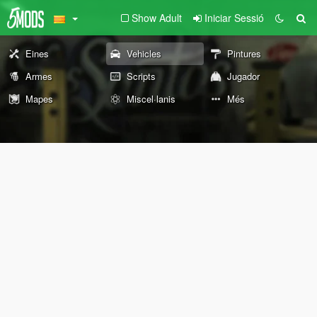
Show Adult
Iniciar Sessió
Eines
Vehicles
Pintures
Armes
Scripts
Jugador
Mapes
Miscel·lanis
Més