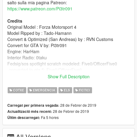
salto sulla mia pagina Patreon:
https://www.patreon.com/Pi3tr091
Credits
Original Model : Forza Motorsport 4
Model Ripped by : Tado-Hamann
Convert & Optimized (San Andreas) by : RVN Customs
Convert for GTA V by: Pi3tr091
Engine: HarHam
Interior Radio: 0taku
Fedsig/sos spotlight scratch modeled: Five0/OfficerFive0
-converted to gta 5: Five0/OfficerFive0
Show Full Description
It's ABSOLUTELY forbidden to reupload the file.
COTXE
EMERGÈNCIA
ELS
FICTICI
Tutti i modelli da me caricati possono essere usati SOLO nel
single player. Per l'utilizzo online (FiveM o altro) dovete
28 de Febrer de 2019
Carregat per primera vegada:
chiedere a me.
28 de Febrer de 2019
Actualització més recent:
Fa 5 hores
Últim descarregat:
All Versions