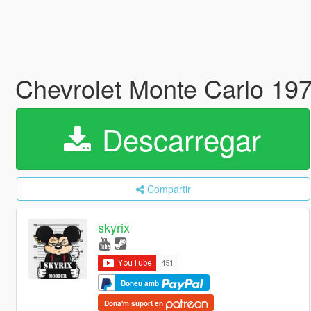
Chevrolet Monte Carlo 19
Descarregar
Compartir
skyrix
Doneu amb
Dona'm suport en