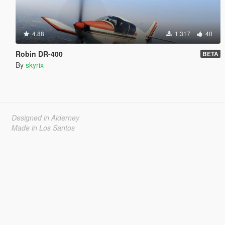
4.88
1.317
40
Robin DR-400
BETA
By
skyrix
Designed in Alderney
Made in Los Santos