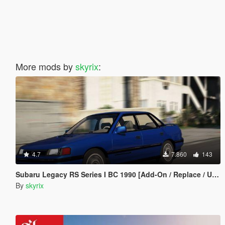
More mods by
skyrix
:
4.7
7.860
143
Subaru Legacy RS Series I BC 1990 [Add-On / Replace / Unlock]
By
skyrix