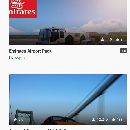
419
9
Emirates Airport Pack
1.0
By
skyrix
5.0
12.245
188