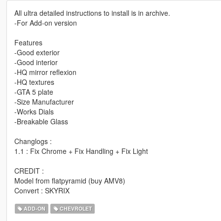
All ultra detailed instructions to install is in archive.
-For Add-on version
Features
-Good exterior
-Good interior
-HQ mirror reflexion
-HQ textures
-GTA 5 plate
-Size Manufacturer
-Works Dials
-Breakable Glass
Changlogs :
1.1 : Fix Chrome + Fix Handling + Fix Light
CREDIT :
Model from flatpyramid (buy AMV8)
Convert : SKYRIX
ADD-ON
CHEVROLET