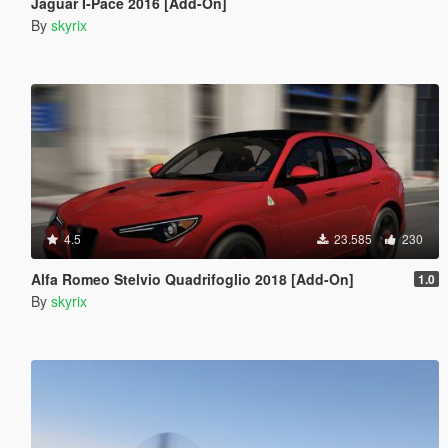
Jaguar I-Pace 2016 [Add-On]
By
skyrix
4.5
23.585
230
Alfa Romeo Stelvio Quadrifoglio 2018 [Add-On]
1.0
By
skyrix