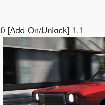
70 [Add-On/Unlock]
1.1