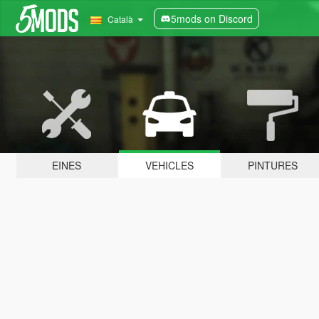
5mods on Discord
Català
EINES
VEHICLES
PINTURES