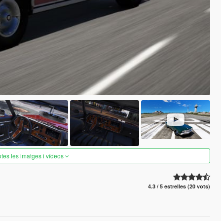
otes les imatges i vídeos
4.3 / 5 estrelles (20 vots)