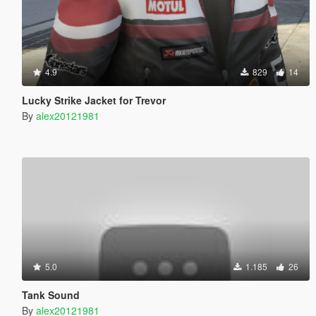
4.9
829
14
Lucky Strike Jacket for Trevor
By
alex20121981
5.0
1.185
26
Tank Sound
By
alex20121981