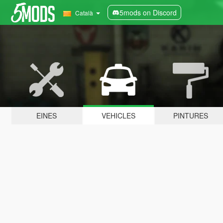
5mods on Discord
Català
EINES
VEHICLES
PINTURES