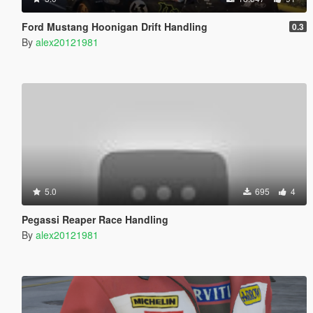
Ford Mustang Hoonigan Drift Handling
0.3
By
alex20121981
5.0
695
4
Pegassi Reaper Race Handling
By
alex20121981