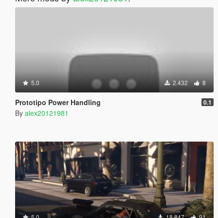
5.0
2.432
8
Prototipo Power Handling
0.1
By
alex20121981
5.0
18.847
91