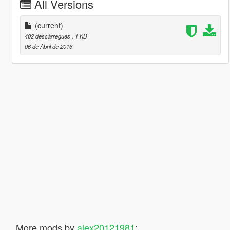
All Versions
(current)
402 descàrregues
, 1 KB
06 de Abril de 2016
More mods by
alex20121981
: