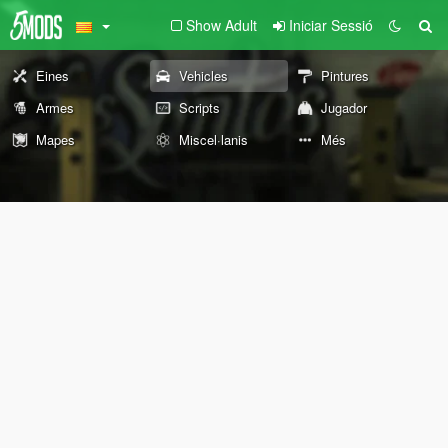
Show Adult
Iniciar Sessió
Eines
Vehicles
Pintures
Armes
Scripts
Jugador
Mapes
Miscel·lanis
Més