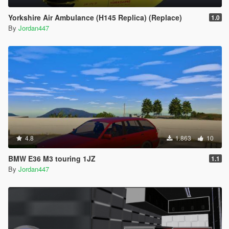
Yorkshire Air Ambulance (H145 Replica) (Replace)
1.0
By
Jordan447
4.8
1.863
10
BMW E36 M3 touring 1JZ
1.1
By
Jordan447