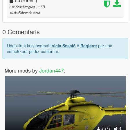
1.0
(current)
612 descàrregues
, 1 KB
19 de Febrer de 2018
0 Comentaris
Uneix-te a la conversa!
Inicia Sessió
o
Registre
per una
compte per poder comentar.
More mods by
Jordan447
:
2.873
4