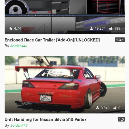
4.74
19.204
189
Enclosed Race Car Trailer [Add-On][UNLOCKED]
1.3.1
By
Jordan447
3.840
9
Drift Handling for Nissan Silvia S15 Vertex
1.0
By
Jordan447