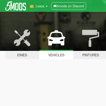
5mods on Discord
Català
EINES
VEHICLES
PINTURES