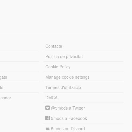
Contacte
Política de privacitat
Cookie Policy
gats
Manage cookie settings
ts
Termes d'utilització
cador
DMCA
@5mods a Twitter
5mods a Facebook
5mods on Discord