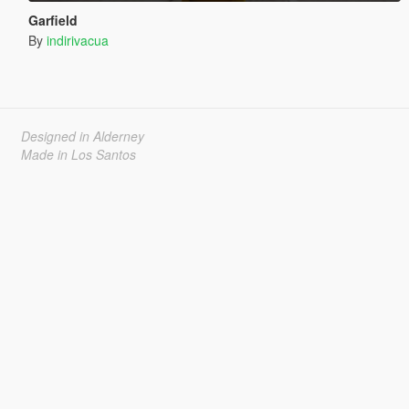
Garfield
By
indirivacua
Designed in Alderney
Made in Los Santos