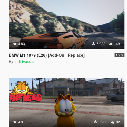
4.83
5.938
149
BMW M1 1979 (E26) [Add-On | Replace]
1.9.2
By
indirivacua
4.9
8.266
92