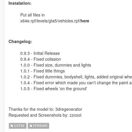
Instalation:
Put all files in
x64e.rpf/levels/gta5/vehicles.rpf/
here
Changelog:
0.9.3 - Initial Release
0.9.4 - Fixed colission
1.0.0 - Fixed size, dummies and lights
1.0.1 - Fixed little things
1.0.2 - Fixed dummies, bodyshell, lights, added original whe
1.0.4 - Fixed error which made you can't change the paint a
1.0.5 - Fixed wheels 'on the ground'
Thanks for the model to: 3dregenerator
Requested and Screenshots by: zzcool
COTXE
FERRARI