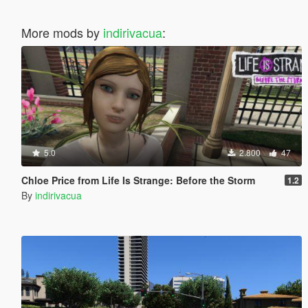
More mods by
indirivacua
:
5.0
2.800
47
Chloe Price from Life Is Strange: Before the Storm
1.2
By
indirivacua