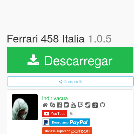
Ferrari 458 Italia
1.0.5
Descarregar
Compartir
indirivacua
Doneu amb
Dona'm suport en