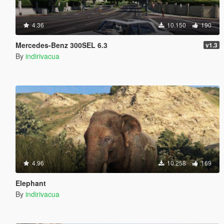
4.36
10.150
190
Mercedes-Benz 300SEL 6.3
v1.3
By
indirivacua
4.96
10.258
169
Elephant
By
indirivacua