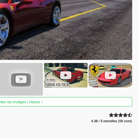
otes les imatges i vídeos
4.38 / 5 estrelles (59 vots)