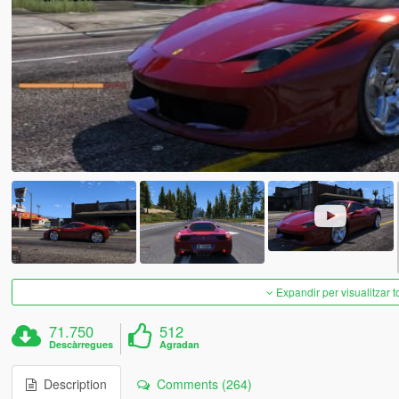
Expandir per visualitzar t
71.750
512
Descàrregues
Agradan
Description
Comments (264)