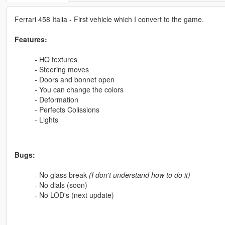
Ferrari 458 Italia - First vehicle which I convert to the game.
Features:
- HQ textures
- Steering moves
- Doors and bonnet open
- You can change the colors
- Deformation
- Perfects Colissions
- Lights
Bugs:
- No glass break
(I don't understand how to do it)
- No dials (soon)
- No LOD's (next update)