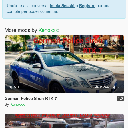
Uneix-te a la conversa!
Inicia Sessió
o
Registre
per una
compte per poder comentar.
More mods by
Kenoxxx
:
5.0
2.244
7
German Police Siren RTK 7
1.0
By
Kenoxxx