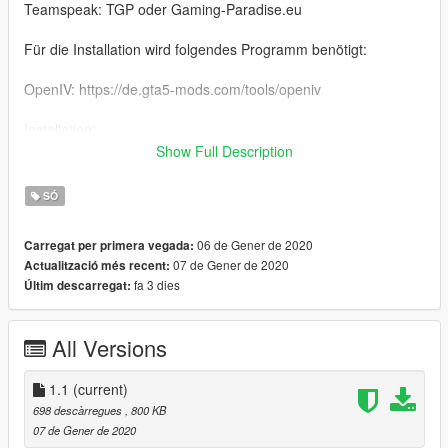
Teamspeak: TGP oder Gaming-Paradise.eu
Für die Installation wird folgendes Programm benötigt:
OpenIV: https://de.gta5-mods.com/tools/openiv
Installation:
Show Full Description
Mods > x64 > audio > sfx > RESIDENT > vehicles.awc
SÓ
ENG:
Hello Dear reader,
06 de Gener de 2020
Carregat per primera vegada:
07 de Gener de 2020
Actualització més recent:
I sat down and created some sounds for Gta V. This is the RTK
fa 3 dies
Últim descarregat:
6, a German Police Siren. Do you have questions? Let me
know and wirte down a Comment.
All Versions
Requirement:
OpenIV: https://de.gta5-mods.com/tools/openiv
1.1
(current)
698 descàrregues
, 800 KB
Installation:
07 de Gener de 2020