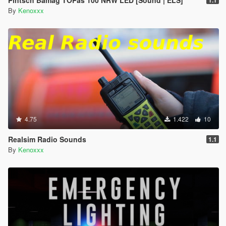
By
Kenoxxx
4.75
1.422
10
Realsim Radio Sounds
1.1
By
Kenoxxx