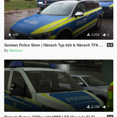
4.67
3.033
4
German Police Siren | Hänsch Typ 620 & Hänsch TFA 624
1.1
By
Kenoxxx
2.135
1
Pintsch Bamag TOPas 100 NRW LED [Sound | ELS]
1.1