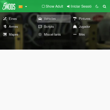
Show Adult
Iniciar Sessió
Eines
Vehicles
Pintures
Armes
Scripts
Jugador
Mapes
Miscel·lanis
Més