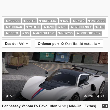
ADD-ON
COTXE
BICICLETA
SUV
CAMIÓ
AUTOBÚS
AERONAU
VAIXELL
TANC
APC
EMERGÈNCIA
ELS
RODES
SÓ
MANIPULACIÓ
MENYOO
LORE FRIENDLY
Des de:
Ahir
Ordenar per:
Qualificació més alta
5.0
334
24
Hennessey Venom F5 Revolution 2023 [Add-On | Extras]
1.1