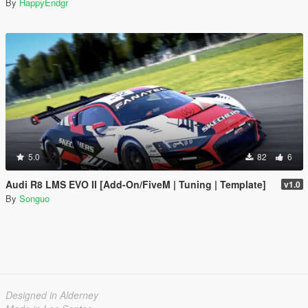
By
HappyEndgr
5.0
82
6
Audi R8 LMS EVO II [Add-On/FiveM | Tuning | Template]
v1.0
By
Songuo
Designed in Alderney