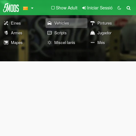
Show Adult
Iniciar Sessió
Eines
Vehicles
Pintures
Armes
Scripts
Jugador
Mapes
Miscel·lanis
Més