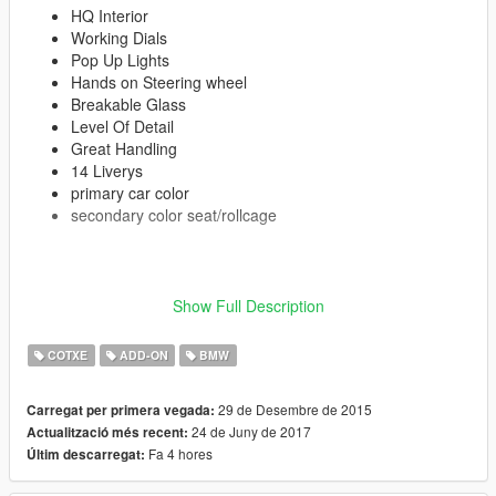
HQ Interior
Working Dials
Pop Up Lights
Hands on Steering wheel
Breakable Glass
Level Of Detail
Great Handling
14 Liverys
primary car color
secondary color seat/rollcage
Show Full Description
Enjoy!
COTXE
ADD-ON
BMW
≡≡≡≡≡≡≡≡≡≡≡≡≡≡≡≡≡≡≡≡≡≡≡≡≡≡≡≡≡≡≡≡≡≡≡≡≡≡≡≡≡
Changelog V1.8:
≡≡≡≡≡≡≡≡≡≡≡≡≡≡≡≡≡≡≡≡≡≡≡≡≡≡≡≡≡≡≡≡≡≡≡≡≡≡≡≡≡
29 de Desembre de 2015
Carregat per primera vegada:
Added OIV Package
24 de Juny de 2017
Actualització més recent:
Removed Old Files
Fa 4 hores
Últim descarregat: