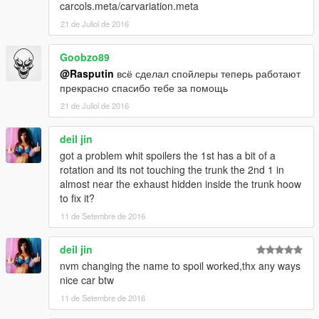
carcols.meta/carvariation.meta
21 de Juliol de 2016
Goobzo89
@Rasputin
всё сделал спойлеры теперь работают
прекрасно спасибо тебе за помощь
21 de Juliol de 2016
deil jin
got a problem whit spoilers the 1st has a bit of a
rotation and its not touching the trunk the 2nd 1 in
almost near the exhaust hidden inside the trunk hoow
to fix it?
11 de Setembre de 2016
deil jin
nvm changing the name to spoil worked,thx any ways
nice car btw
11 de Setembre de 2016