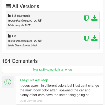
All Versions
1.8
(current)
19.259 descàrregues
, 20 MB
24 de Juny de 2017
1.8
16.565 descàrregues
, 20 MB
29 de Desembre de 2015
184 Comentaris
Mostra 20 comentaris anteriors
TheyLiveWeSleep
It does spawn in different colors but i just cant change
the main body color after i spawned the car and
plenty other cars have the same thing going on
06 de Juny de 2016