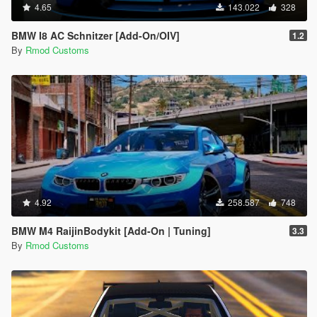
4.65
143.022
328
BMW I8 AC Schnitzer [Add-On/OIV]
1.2
By
Rmod Customs
4.92
258.587
748
BMW M4 RaijinBodykit [Add-On | Tuning]
3.3
By
Rmod Customs