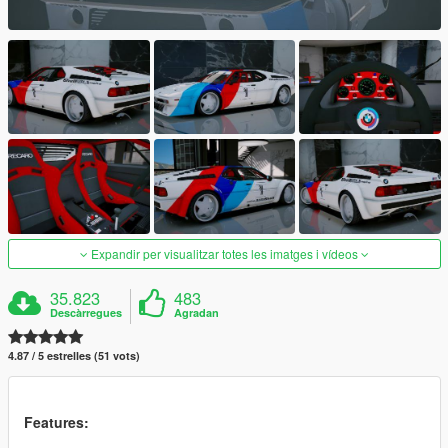
Expandir per visualitzar totes les imatges i vídeos
35.823
483
Descàrregues
Agradan
4.87 / 5 estrelles (51 vots)
Features: