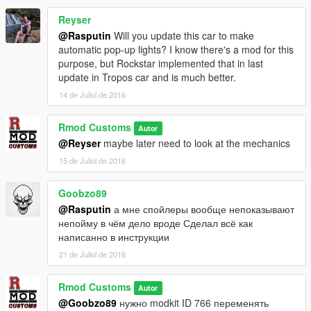
Reyser
@Rasputin
Will you update this car to make
automatic pop-up lights? I know there's a mod for this
purpose, but Rockstar implemented that in last
update in Tropos car and is much better.
14 de Juliol de 2016
Rmod Customs
Autor
@Reyser
maybe later need to look at the mechanics
15 de Juliol de 2016
Goobzo89
@Rasputin
а мне спойлеры вообще непоказывают
непойму в чём дело вроде Сделал всё как
написанно в инструкции
21 de Juliol de 2016
Rmod Customs
Autor
@Goobzo89
нужно modkit ID 766 переменять