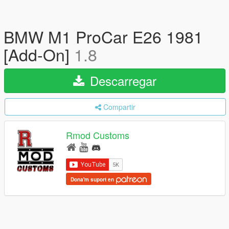
BMW M1 ProCar E26 1981
[Add-On]
1.8
Descarregar
Compartir
Rmod Customs
Dona'm suport en