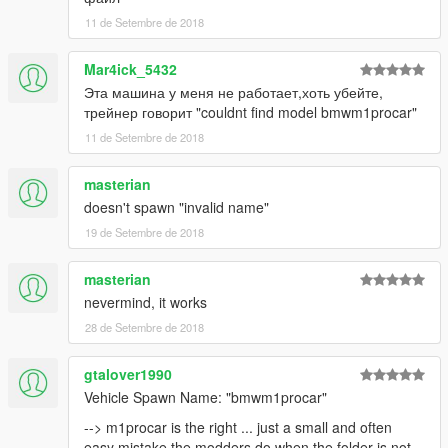
11 de Setembre de 2018
Mar4ick_5432
Эта машина у меня не работает,хоть убейте,
трейнер говорит "couldnt find model bmwm1procar"
11 de Setembre de 2018
masterian
doesn't spawn "invalid name"
19 de Setembre de 2018
masterian
nevermind, it works
28 de Setembre de 2018
gtalover1990
Vehicle Spawn Name: "bmwm1procar"
--> m1procar is the right ... just a small and often
easy mistake the modders do when the folder is not