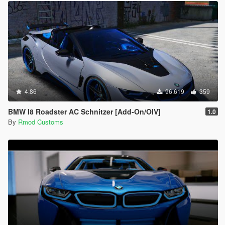
4.86
96.619
359
BMW I8 Roadster AC Schnitzer [Add-On/OIV]
1.0
By
Rmod Customs