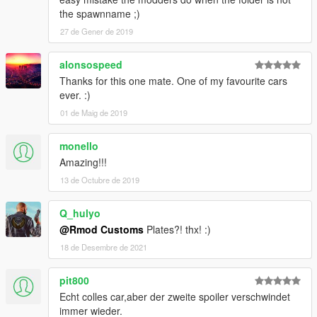
the spawnname ;)
27 de Gener de 2019
alonsospeed
Thanks for this one mate. One of my favourite cars
ever. :)
01 de Maig de 2019
monello
Amazing!!!
13 de Octubre de 2019
Q_hulyo
@Rmod Customs
Plates?! thx! :)
18 de Desembre de 2021
pit800
Echt colles car,aber der zweite spoiler verschwindet
immer wieder.