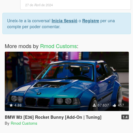
27 de Abril de 2024
Uneix-te a la conversa!
Inicia Sessió
o
Registre
per una
compte per poder comentar.
More mods by
Rmod Customs
:
4.88
67.637
457
BMW M3 [E36] Rocket Bunny [Add-On | Tuning]
1.4
By
Rmod Customs