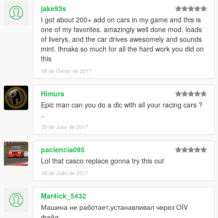
jake93s
I got about 200+ add on cars in my game and this is
one of my favorites. amazingly well done mod. loads
of liverys, and the car drives awesomely and sounds
mint. thnaks so much for all the hard work you did on
this
08 de Gener de 2017
Himura
Epic man can you do a dlc with all your racing cars ?
..
26 de Juny de 2017
paciencia095
Lol that casco replace gonna try this out
08 de Juliol de 2017
Mar4ick_5432
Машина не работает,устанавливал через ОIV
файл