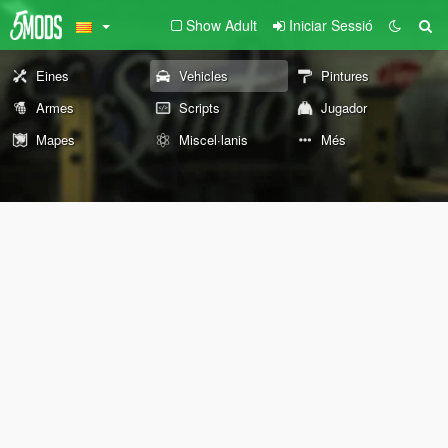
Show Adult
Iniciar Sessió
Eines
Vehicles
Pintures
Armes
Scripts
Jugador
Mapes
Miscel·lanis
Més