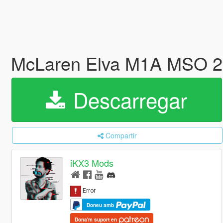
McLaren Elva M1A MSO 2
Descarregar
Compartir
iKX3 Mods
Doneu amb
Dona'm suport en