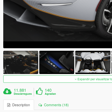
Expandir per visualitzar t
11.881
140
Descàrregues
Agradan
Description
Comments (18)