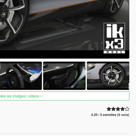
otes les imatges i vídeos
4.25 / 5 estrelles (6 vots)