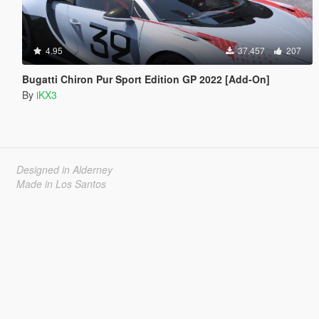
4.95
37.457
207
Bugatti Chiron Pur Sport Edition GP 2022 [Add-On]
By
iKX3
Designed in Alderney
Made in Los Santos