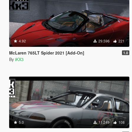
4.92
29.596
221
McLaren 765LT Spider 2021 [Add-On]
1.0
By
iKX3
5.0
11.249
108