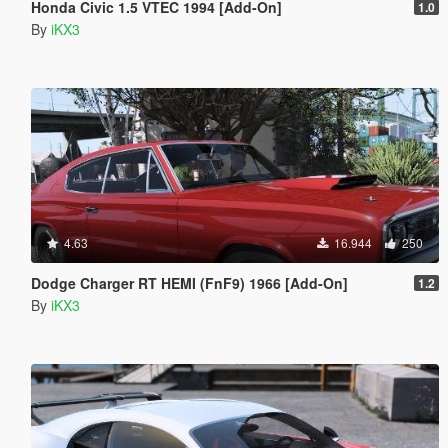
Honda Civic 1.5 VTEC 1994 [Add-On]
1.0
By
iKX3
4.63
16.944
250
Dodge Charger RT HEMI (FnF9) 1966 [Add-On]
1.2
By
iKX3