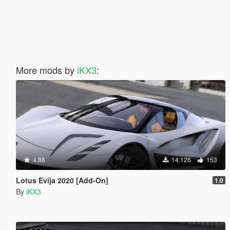
More mods by
iKX3
:
4.88
14.126
153
Lotus Evija 2020 [Add-On]
1.0
By
iKX3