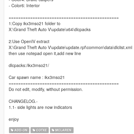
- Color6: Interior
==============================================
1:Copy ikx3mso21 folder to
X:\Grand Theft Auto V\update\x64\dlcpacks
2:Use OpenIV extract
X:\Grand Theft Auto V\update\update.rpf\common\data\dlclist.xml
then use notepad open it,add new line
dlcpacks:/ikx3mso21/
Car spawn name : ikx3mso21
==============================================
Do not edit, modify, without permission.
CHANGELOG.-
1.1- side lights are now indicators
enjoy
ADD-ON
COTXE
MCLAREN