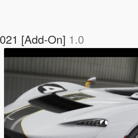
021 [Add-On]
1.0