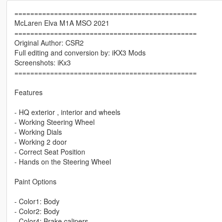
==============================================
McLaren Elva M1A MSO 2021
==============================================
Original Author: CSR2
Full editing and conversion by: iKX3 Mods
Screenshots: iKx3
==============================================
Features
- HQ exterior , interior and wheels
- Working Steering Wheel
- Working Dials
- Working 2 door
- Correct Seat Position
- Hands on the Steering Wheel
Paint Options
- Color1: Body
- Color2: Body
- Color4: Brake calipers