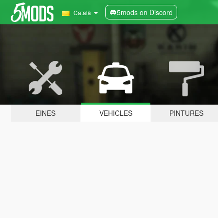
5mods on Discord
Català
EINES
VEHICLES
PINTURES