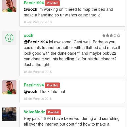
Patsir1994
Prohibit
@oozh
im working on it need to map the bed and
make a handling so ur wishes came true lol
05 de Març de 2018
oozh
@Patsir1994
lol awesome! Cant wait. Perhaps you
could talk to another author with a flatbed and make it
look good with the duneloader? and maybe bob322
can donate you his handling file for his duneloader?
Just a thought.
05 de Març de 2018
Patsir1994
Prohibit
@oozh
ill look into that
05 de Març de 2018
VolvoModz
Prohibit
Hey patsir1994 i have been wondering and searching
all over the internet but dont find how to make a