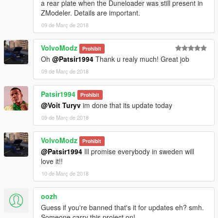
a rear plate when the Duneloader was still present in
ZModeler. Details are important.
09 de Març de 2018
VolvoModz
Prohibit
Oh
@Patsir1994
Thank u realy much! Great job
09 de Març de 2018
Patsir1994
Prohibit
@Voit Turyv
im done that its update today
09 de Març de 2018
VolvoModz
Prohibit
@Patsir1994
Ill promise everybody in sweden will
love it!!
10 de Març de 2018
oozh
Guess if you're banned that's it for updates eh? smh.
Someone carry this project on!