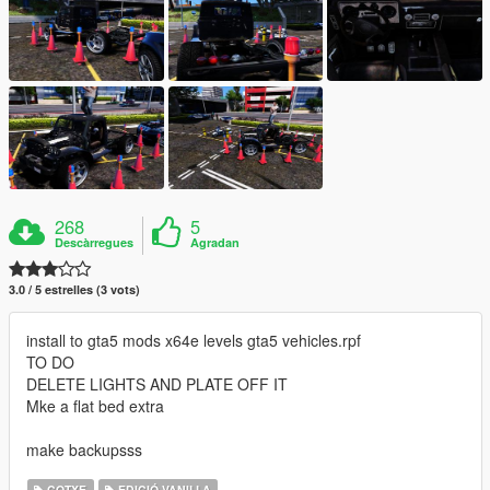
268
5
Descàrregues
Agradan
3.0 / 5 estrelles (3 vots)
install to gta5 mods x64e levels gta5 vehicles.rpf
TO DO
DELETE LIGHTS AND PLATE OFF IT
Mke a flat bed extra
make backupsss
COTXE
EDICIÓ VANILLA