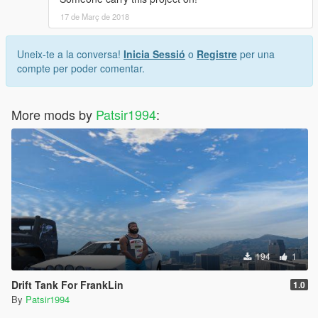
17 de Març de 2018
Uneix-te a la conversa!
Inicia Sessió
o
Registre
per una
compte per poder comentar.
More mods by
Patsir1994
:
194
1
Drift Tank For FrankLin
1.0
By
Patsir1994