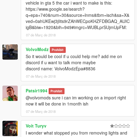
vehicle in gta 5 the car i want to make is this:
https://www.google.se/search?
q=epa+740&num=30&source=lnms&tbm=isch&sa=X&
ved=0ahUKEwj3jIits9rZAhWECpoKHZFDBGAQ_AUIC
igB&biw=1920&bih=949#imgrc=WUBLprSUjmUpFM:
07 de Març de 2018
VolvoModz
Prohibit
So it would be cool if u could help me? add me on
discord if u want to talk more maybe
discord name: VolvoModzEpa#8836
07 de Març de 2018
Patsir1994
Prohibit
@volvomods sure i can im working on a import right
now it will be done in 1month ish
07 de Març de 2018
Voit Turyv
I wonder what stopped you from removing lights and