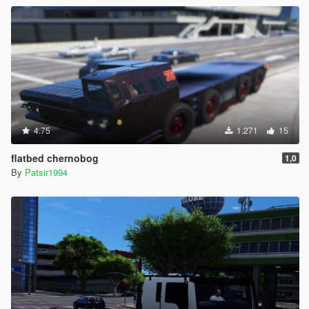
4.75
1.271
15
flatbed chernobog
1,0
By
Patsir1994