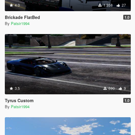
4.0
1.358
27
Brickade FlatBed
1.0
By
Patsir1994
3.5
690
9
Tyrus Custom
1.0
By
Patsir1994