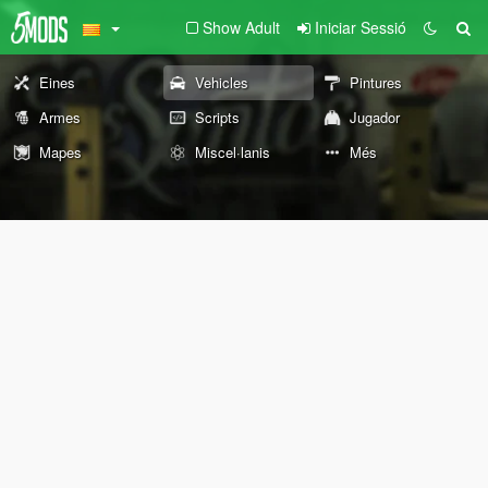
Show Adult
Iniciar Sessió
Eines
Vehicles
Pintures
Armes
Scripts
Jugador
Mapes
Miscel·lanis
Més