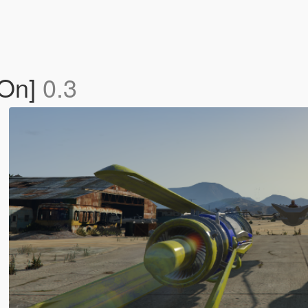
-On]
0.3