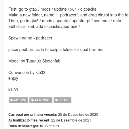
First, go to gta5 / mods / update / x64 / dlcpacks
Make a new folder, name it "podracer", and drag dlc.rpf into the fo
Then, go to gta5 / mods / update / update.rpf / common / data
Edit dlclist.xml, add dlcpacks:/podracer/
Spawn name - podracer
place podburn.cs in to scripts folder for dual burners
Model by Tutun09 Sketchfab
Conversion by kjb33
enjoy
kjb33
ADD-ON
AERONAU
FICTICI
25 de Desembre de 2020
Carregat per primera vegada:
22 de Desembre de 2021
Actualització més recent:
fa 35 minuts
Últim descarregat: