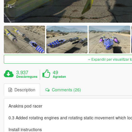
Expandir per visualitzar t
3.937
49
Descàrregues
Agradan
Description
Comments (26)
Anakins pod racer
0.3 Added rotating engines and rotating static movement which loo
Install instructions