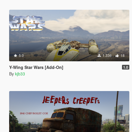
5.0
1.336
18
Y-Wing Star Wars [Add-On]
1.0
By
kjb33