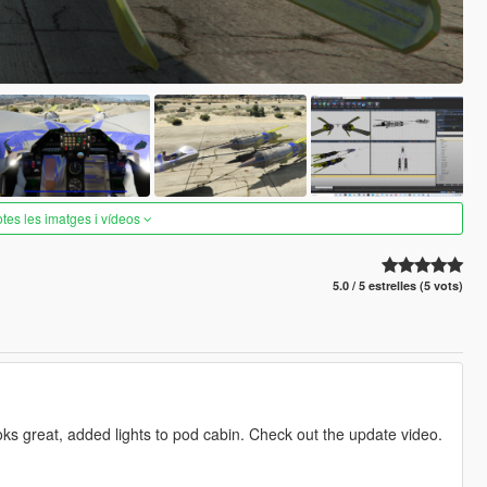
otes les imatges i vídeos
5.0 / 5 estrelles (5 vots)
ks great, added lights to pod cabin. Check out the update video.