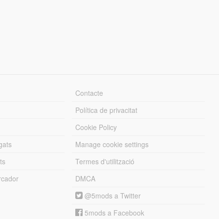
Contacte
Política de privacitat
Cookie Policy
gats
Manage cookie settings
ts
Termes d'utilització
cador
DMCA
@5mods a Twitter
5mods a Facebook