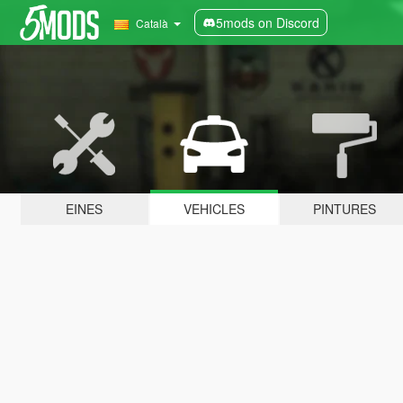
5mods on Discord
Català
EINES
VEHICLES
PINTURES