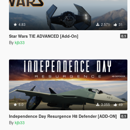
4.83
2.571
31
Star Wars TIE ADVANCED [Add-On]
0.1
By
kjb33
5.0
3.055
49
Independence Day Resurgence H8 Defender [ADD-ON]
0.1
By
kjb33