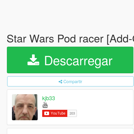
Star Wars Pod racer [Add
Descarregar
Compartir
kjb33