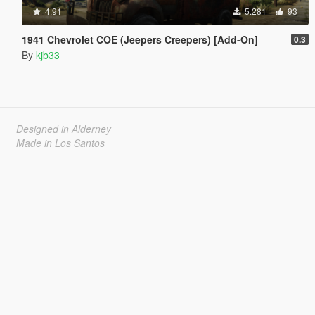
4.91
5.281
93
1941 Chevrolet COE (Jeepers Creepers) [Add-On]
0.3
By
kjb33
Designed in Alderney
Made in Los Santos