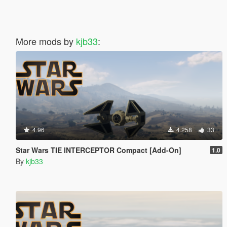
More mods by
kjb33
:
4.96
4.258
33
Star Wars TIE INTERCEPTOR Compact [Add-On]
1.0
By
kjb33