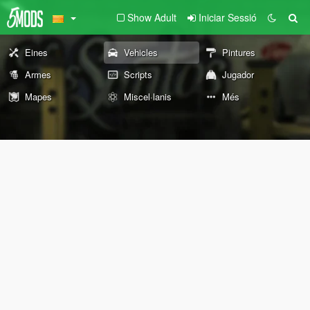
Show Adult
Iniciar Sessió
Eines
Vehicles
Pintures
Armes
Scripts
Jugador
Mapes
Miscel·lanis
Més