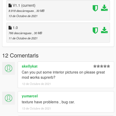
- CREDITS -Car conversion: gwadacity.
V1.1
(current)
MODEL HUM3D
8.918 descàrregues
, 30 MB
AND 3d_artist for help and advice
13 de Octubre de 2021
Please don't convert
1.0
This car for other games without permission ENGLAND for help
766 descàrregues
, 30 MB
and advice Please do not convert this car for other games
11 de Octubre de 2021
without permission
12 Comentaris
skellykat
Can you put some interior pictures on please great
mod works suprerb?
12 de Octubre de 2021
yumarcel
texture have problems , bug car.
13 de Octubre de 2021