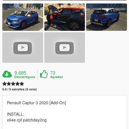
9.685
73
Descàrregues
Agradan
5.0 / 5 estrelles (6 vots)
Renault Captur 3 2020 [Add-On]
INSTALL:
x64e.rpf patchday2ng