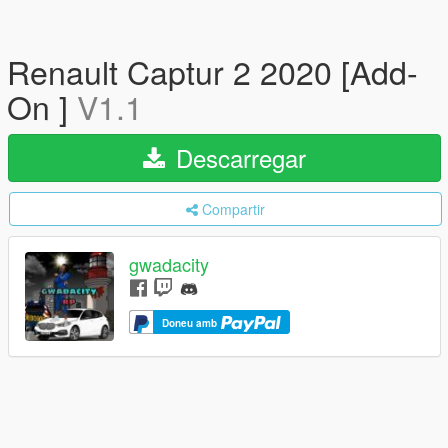
Renault Captur 2 2020 [Add-
On ]
V1.1
Descarregar
Compartir
gwadacity
Doneu amb