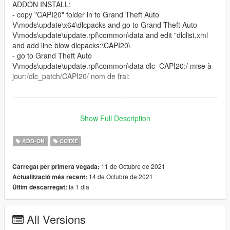
ADDON INSTALL:
- copy "CAPI20" folder in to Grand Theft Auto
V\mods\update\x64\dlcpacks and go to Grand Theft Auto
V\mods\update\update.rpf\common\data and edit "dlclist.xml
and add line blow dlcpacks:\CAPI20\
- go to Grand Theft Auto
V\mods\update\update.rpf\common\data dlc_CAPI20:/ mise à
jour:/dlc_patch/CAPI20/ nom de frai:
--------------------------------------------------------------------------------
-----------------------------------------------------------------
CHANGELOG/FEATURES ----------------------------------------------
Show Full Description
--------------------------------------------------------------------------------
-------------------
ADD-ON
COTXE
V1.0 -Dirt -Moving steering wheel -Working lights -Custom
collision -Working dials (but not accurate) -Bullet impact on
11 de Octubre de 2021
Carregat per primera vegada:
body -Breakable glass -Plaques d’immatriculation -Add-on
14 de Octubre de 2021
Actualització més recent:
version -Custom lights -Working suspensions -Realistic
fa 1 dia
Últim descarregat:
handling
V1.1 MISE A JOUR
updating textures
All Versions
------------------------------