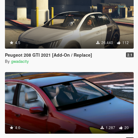
4.5
26.440
112
Peugeot 208 GTI 2021 [Add-On / Replace]
2.1
By
gwadacity
4.0
1.287
20