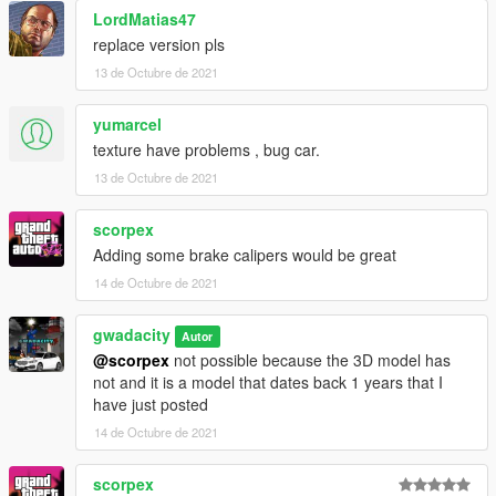
LordMatias47
replace version pls
13 de Octubre de 2021
yumarcel
texture have problems , bug car.
13 de Octubre de 2021
scorpex
Adding some brake calipers would be great
14 de Octubre de 2021
gwadacity
Autor
@scorpex
not possible because the 3D model has
not and it is a model that dates back 1 years that I
have just posted
14 de Octubre de 2021
scorpex