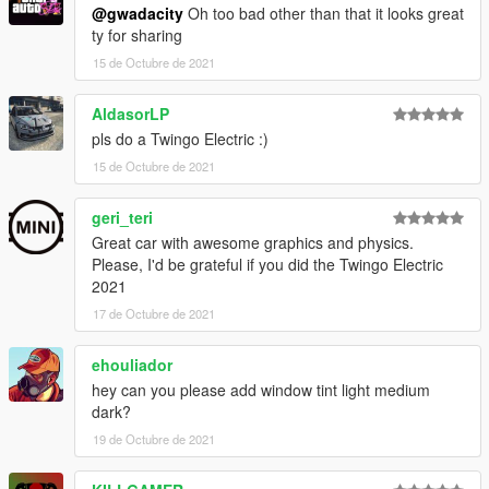
@gwadacity
Oh too bad other than that it looks great
ty for sharing
15 de Octubre de 2021
AldasorLP
pls do a Twingo Electric :)
15 de Octubre de 2021
geri_teri
Great car with awesome graphics and physics.
Please, I'd be grateful if you did the Twingo Electric
2021
17 de Octubre de 2021
ehouliador
hey can you please add window tint light medium
dark?
19 de Octubre de 2021