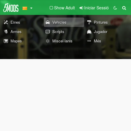
Show Adult
Iniciar Sessió
Eines
Vehicles
Pintures
Armes
Scripts
Jugador
Mapes
Miscel·lanis
Més