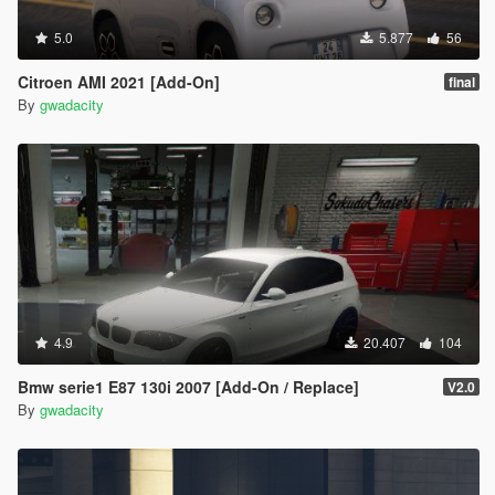
5.0
5.877
56
Citroen AMI 2021 [Add-On]
final
By
gwadacity
4.9
20.407
104
Bmw serie1 E87 130i 2007 [Add-On / Replace]
V2.0
By
gwadacity