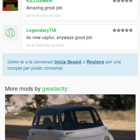
KILLGAMER
Amazing,great job.
28 de Octubre de 2021
LegendaryTIA
do new captur, anyways good job
30 de Setembre de 2024
Uneix-te a la conversa!
Inicia Sessió
o
Registre
per una
compte per poder comentar.
More mods by
gwadacity
: