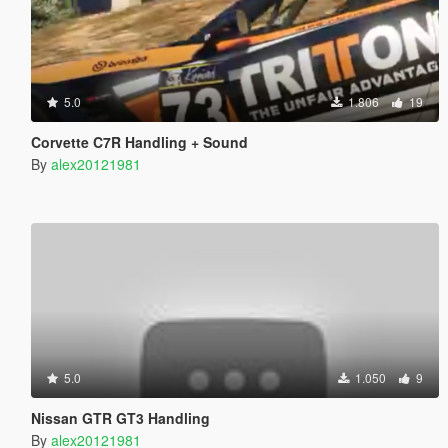
5.0
1.806
19
Corvette C7R Handling + Sound
By
alex20121981
5.0
1.050
9
Nissan GTR GT3 Handling
By
alex20121981