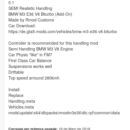
0.1
SEMI Realistic Handling
BMW M3 E36 V8 Biturbo (Add-On)
Made by Rmod Customs
Car Download:
https://de.gta5-mods.com/vehicles/bmw-m3-e36-v8-biturbo
Controller is recommended for this handling mod
Semi Handling BMW M3 V8 Engine
Car Physic "like" in FM7
First Class Car Balance
Suspensions works well
Driftable
Top speed arround 280kmh
Install:
Replace
Handling.meta
Vehicles.meta
mods\update\x64\dlcpacks\rmodm3e36\dlc.rpf\common\data
16 de Març de 2018
Carregat per primera vegada: