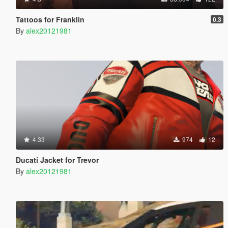
Tattoos for Franklin
0.3
By
alex20121981
4.33
974
12
Ducati Jacket for Trevor
By
alex20121981