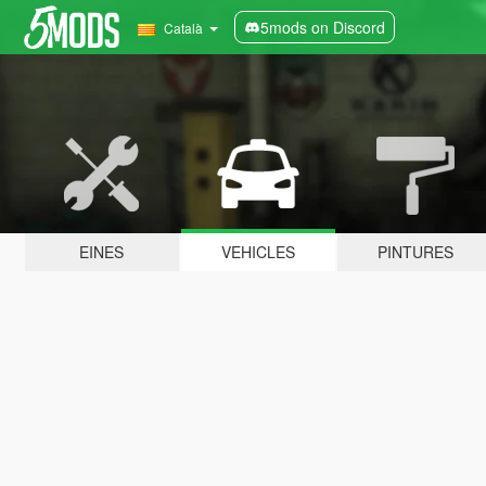
5mods on Discord
Català
EINES
VEHICLES
PINTURES