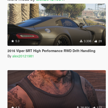
5.0
3.336
28
2016 Viper SRT High Performance RWD Drift Handling
By
alex20121981
4.3
38.904
122