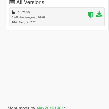
All Versions
(current)
3.462 descàrregues
, 90 KB
16 de Març de 2018
More mods by
alex20121981
: