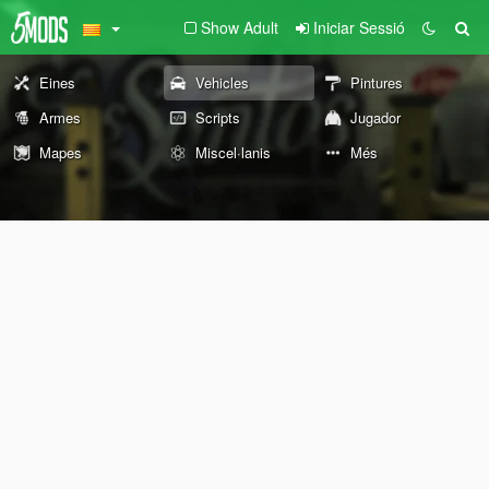
Show Adult
Iniciar Sessió
Eines
Vehicles
Pintures
Armes
Scripts
Jugador
Mapes
Miscel·lanis
Més