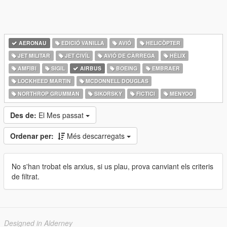
AERONAU
EDICIÓ VANILLA
AVIÓ
HELICÒPTER
JET MILITAR
JET CIVÍL
AVIÓ DE CÀRREGA
HÈLIX
AMFIBI
SIGIL
AIRBUS
BOEING
EMBRAER
LOCKHEED MARTIN
MCDONNELL DOUGLAS
NORTHROP GRUMMAN
SIKORSKY
FICTICI
MENYOO
Des de:
El Mes passat
Ordenar per:
Més descarregats
No s'han trobat els arxius, si us plau, prova canviant els criteris
de filtrat.
Designed in Alderney