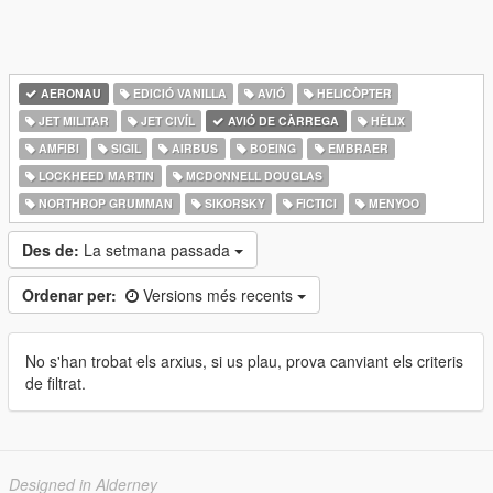
AERONAU
EDICIÓ VANILLA
AVIÓ
HELICÒPTER
JET MILITAR
JET CIVÍL
AVIÓ DE CÀRREGA
HÈLIX
AMFIBI
SIGIL
AIRBUS
BOEING
EMBRAER
LOCKHEED MARTIN
MCDONNELL DOUGLAS
NORTHROP GRUMMAN
SIKORSKY
FICTICI
MENYOO
Des de:
La setmana passada
Ordenar per:
Versions més recents
No s'han trobat els arxius, si us plau, prova canviant els criteris
de filtrat.
Designed in Alderney