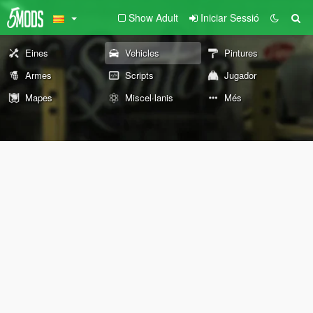
Show Adult
Iniciar Sessió
Eines
Vehicles
Pintures
Armes
Scripts
Jugador
Mapes
Miscel·lanis
Més