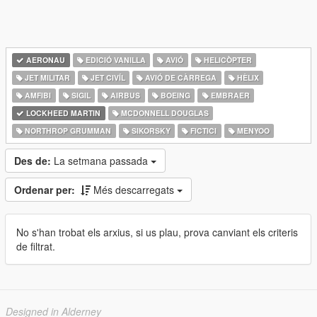
AERONAU
EDICIÓ VANILLA
AVIÓ
HELICÒPTER
JET MILITAR
JET CIVÍL
AVIÓ DE CÀRREGA
HÈLIX
AMFIBI
SIGIL
AIRBUS
BOEING
EMBRAER
LOCKHEED MARTIN
MCDONNELL DOUGLAS
NORTHROP GRUMMAN
SIKORSKY
FICTICI
MENYOO
Des de:
La setmana passada
Ordenar per:
Més descarregats
No s'han trobat els arxius, si us plau, prova canviant els criteris
de filtrat.
Designed in Alderney