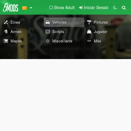
Show Adult
Iniciar Sessió
Eines
Vehicles
Pintures
Armes
Scripts
Jugador
Mapes
Miscel·lanis
Més