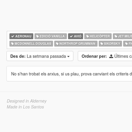
AERONAU
EDICIÓ VANILLA
AVIÓ
HELICÒPTER
JET MILI
MCDONNELL DOUGLAS
NORTHROP GRUMMAN
SIKORSKY
FI
Des de:
La setmana passada
Ordenar per:
Últimes 
No s'han trobat els arxius, si us plau, prova canviant els criteris de
Designed in Alderney
Made in Los Santos