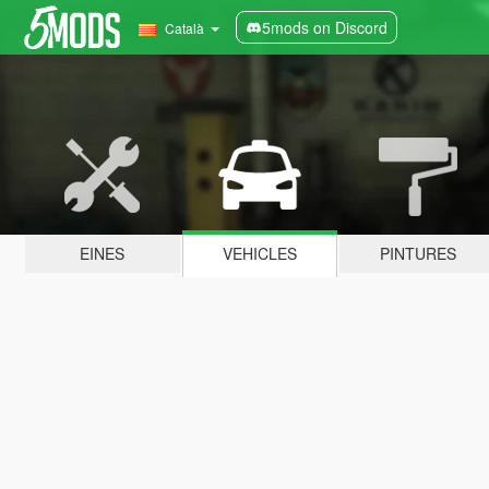
5mods on Discord
Català
EINES
VEHICLES
PINTURES