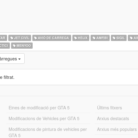
TAR
JET CIVÍL
AVIÓ DE CÀRREGA
HÈLIX
AMFIBI
SIGIL
AI
CTICI
MENYOO
càrregues
 filtrat.
Eines de modificació per GTA 5
Últims fitxers
Modificacions de Vehicles per GTA 5
Arxius destacats
Modificacions de pintura de vehicles per
Arxius més populars
GTA 5