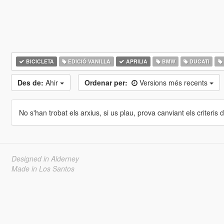
BICICLETA
EDICIÓ VANILLA
APRILIA
BMW
DUCATI
Des de:
Ahir
Ordenar per:
Versions més recents
No s'han trobat els arxius, si us plau, prova canviant els criteris de
Designed in Alderney
Made in Los Santos