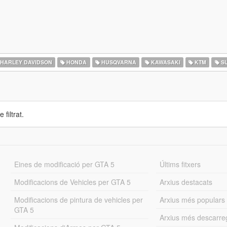
HARLEY DAVIDSON
HONDA
HUSQVARNA
KAWASAKI
KTM
SU
 filtrat.
Eines de modificació per GTA 5
Últims fitxers
Modificacions de Vehicles per GTA 5
Arxius destacats
Modificacions de pintura de vehicles per
Arxius més populars
GTA 5
Arxius més descarre