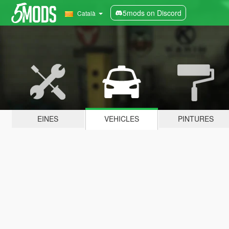
5mods on Discord
Català
EINES
VEHICLES
PINTURES