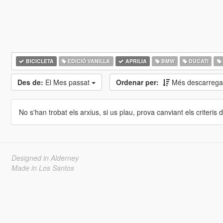
BICICLETA
EDICIÓ VANILLA
APRILIA
BMW
DUCATI
Des de:
El Mes passat
Ordenar per:
Més descarrega
No s'han trobat els arxius, si us plau, prova canviant els criteris de
Designed in Alderney
Made in Los Santos