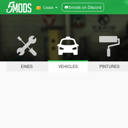
5mods on Discord
Català
EINES
VEHICLES
PINTURES