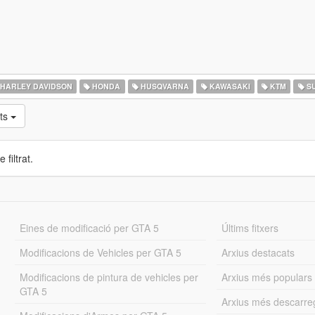
HARLEY DAVIDSON
HONDA
HUSQVARNA
KAWASAKI
KTM
SU
ts
 filtrat.
Eines de modificació per GTA 5
Últims fitxers
Modificacions de Vehicles per GTA 5
Arxius destacats
Modificacions de pintura de vehicles per
Arxius més populars
GTA 5
Arxius més descarre