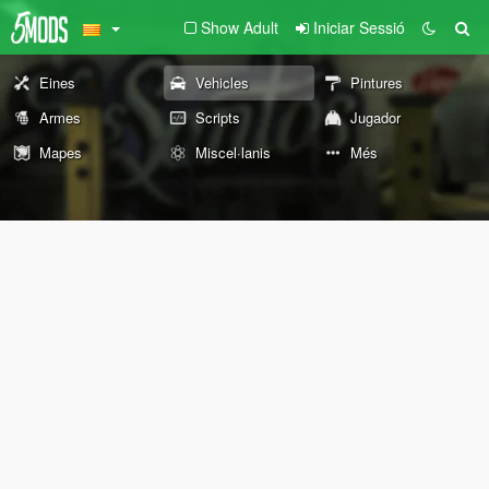
Show Adult
Iniciar Sessió
Eines
Vehicles
Pintures
Armes
Scripts
Jugador
Mapes
Miscel·lanis
Més