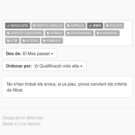
BICICLETA
EDICIÓ VANILLA
APRILIA
BMW
DUCATI
HARLEY DAVIDSON
HONDA
HUSQVARNA
KAWASAKI
KTM
SUZUKI
YAMAHA
Des de:
El Mes passat
Ordenar per:
Qualificació més alta
No s'han trobat els arxius, si us plau, prova canviant els criteris
de filtrat.
Designed in Alderney
Made in Los Santos