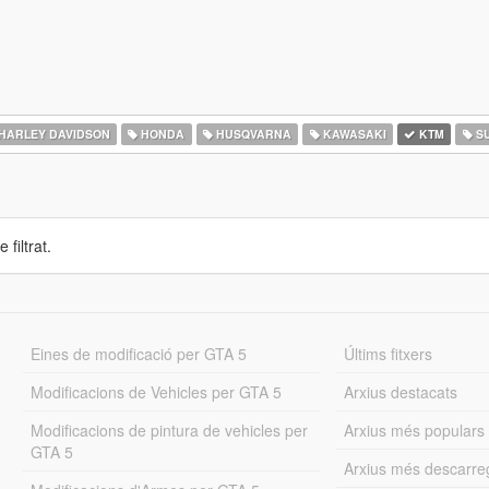
HARLEY DAVIDSON
HONDA
HUSQVARNA
KAWASAKI
KTM
SU
 filtrat.
Eines de modificació per GTA 5
Últims fitxers
Modificacions de Vehicles per GTA 5
Arxius destacats
Modificacions de pintura de vehicles per
Arxius més populars
GTA 5
Arxius més descarre