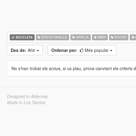
BICICLETA
EDICIÓ VANILLA
APRILIA
BMW
DUCATI
Des de:
Ahir
Ordenar per:
Més popular
No s'han trobat els arxius, si us plau, prova canviant els criteris de
Designed in Alderney
Made in Los Santos