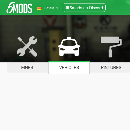
5mods on Discord
Català
EINES
VEHICLES
PINTURES