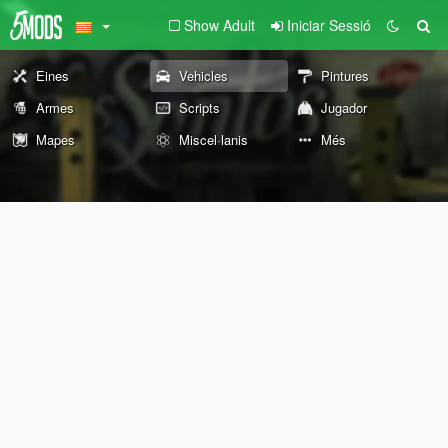
Show Adult
Iniciar Sessió
Eines
Vehicles
Pintures
Armes
Scripts
Jugador
Mapes
Miscel·lanis
Més