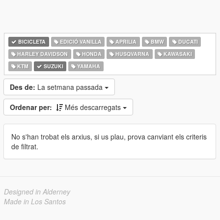
BICICLETA
EDICIÓ VANILLA
APRILIA
BMW
DUCATI
HARLEY DAVIDSON
HONDA
HUSQVARNA
KAWASAKI
KTM
SUZUKI
YAMAHA
Des de:
La setmana passada
Ordenar per:
Més descarregats
No s'han trobat els arxius, si us plau, prova canviant els criteris
de filtrat.
Designed in Alderney
Made in Los Santos