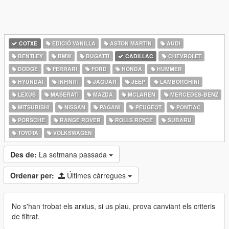
COTXE
EDICIÓ VANILLA
ASTON MARTIN
AUDI
BENTLEY
BMW
BUGATTI
CADILLAC
CHEVROLET
DODGE
FERRARI
FORD
HONDA
HUMMER
HYUNDAI
INFINITI
JAGUAR
JEEP
LAMBORGHINI
LEXUS
MASERATI
MAZDA
MCLAREN
MERCEDES-BENZ
MITSUBISHI
NISSAN
PAGANI
PEUGEOT
PONTIAC
PORSCHE
RANGE ROVER
ROLLS ROYCE
SUBARU
TOYOTA
VOLKSWAGEN
Des de:
La setmana passada
Ordenar per:
Últimes càrregues
No s'han trobat els arxius, si us plau, prova canviant els criteris
de filtrat.