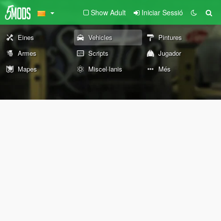
Show Adult
Iniciar Sessió
Eines
Vehicles
Pintures
Armes
Scripts
Jugador
Mapes
Miscel·lanis
Més