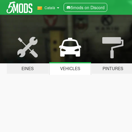
5mods on Discord
Català
EINES
VEHICLES
PINTURES