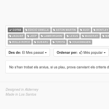
COTXE
EDICIÓ VANILLA
ASTON MARTIN
AUDI
BENTLEY
JAGUAR
JEEP
LAMBORGHINI
LEXUS
MASERATI
MA
ROLLS ROYCE
SUBARU
TOYOTA
VOLKSWAGEN
Des de:
El Mes passat
Ordenar per:
Més popular
No s'han trobat els arxius, si us plau, prova canviant els criteris de
Designed in Alderney
Made in Los Santos