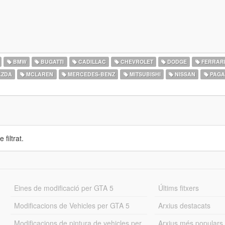
BMW
BUGATTI
CADILLAC
CHEVROLET
DODGE
FERRAR
ZDA
MCLAREN
MERCEDES-BENZ
MITSUBISHI
NISSAN
PAGA
 filtrat.
Eines de modificació per GTA 5
Últims fitxers
Modificacions de Vehicles per GTA 5
Arxius destacats
Modificacions de pintura de vehicles per
Arxius més populars