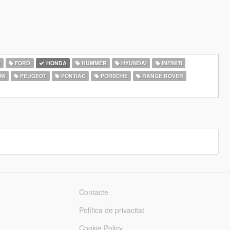
I
FORD
HONDA
HUMMER
HYUNDAI
INFINITI
NI
PEUGEOT
PONTIAC
PORSCHE
RANGE ROVER
Contacte
Política de privacitat
Cookie Policy