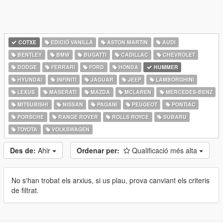
COTXE
EDICIÓ VANILLA
ASTON MARTIN
AUDI
BENTLEY
BMW
BUGATTI
CADILLAC
CHEVROLET
DODGE
FERRARI
FORD
HONDA
HUMMER
HYUNDAI
INFINITI
JAGUAR
JEEP
LAMBORGHINI
LEXUS
MASERATI
MAZDA
MCLAREN
MERCEDES-BENZ
MITSUBISHI
NISSAN
PAGANI
PEUGEOT
PONTIAC
PORSCHE
RANGE ROVER
ROLLS ROYCE
SUBARU
TOYOTA
VOLKSWAGEN
Des de:
Ahir
Ordenar per:
Qualificació més alta
No s'han trobat els arxius, si us plau, prova canviant els criteris
de filtrat.