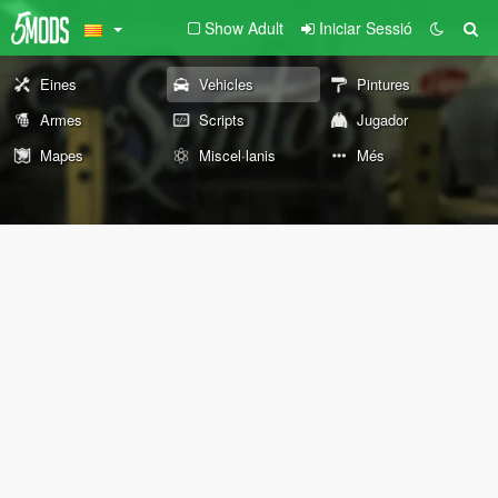
Show Adult
Iniciar Sessió
Eines
Vehicles
Pintures
Armes
Scripts
Jugador
Mapes
Miscel·lanis
Més