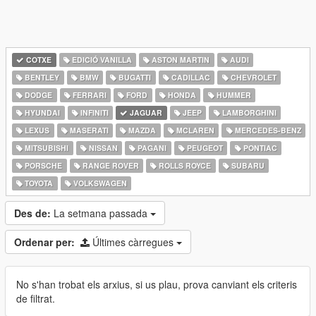
COTXE
EDICIÓ VANILLA
ASTON MARTIN
AUDI
BENTLEY
BMW
BUGATTI
CADILLAC
CHEVROLET
DODGE
FERRARI
FORD
HONDA
HUMMER
HYUNDAI
INFINITI
JAGUAR
JEEP
LAMBORGHINI
LEXUS
MASERATI
MAZDA
MCLAREN
MERCEDES-BENZ
MITSUBISHI
NISSAN
PAGANI
PEUGEOT
PONTIAC
PORSCHE
RANGE ROVER
ROLLS ROYCE
SUBARU
TOYOTA
VOLKSWAGEN
Des de:
La setmana passada
Ordenar per:
Últimes càrregues
No s'han trobat els arxius, si us plau, prova canviant els criteris
de filtrat.