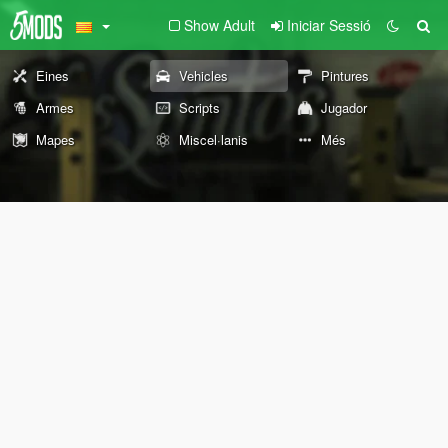
Show Adult
Iniciar Sessió
Eines
Vehicles
Pintures
Armes
Scripts
Jugador
Mapes
Miscel·lanis
Més