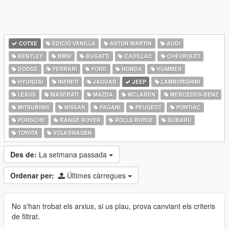
COTXE
EDICIÓ VANILLA
ASTON MARTIN
AUDI
BENTLEY
BMW
BUGATTI
CADILLAC
CHEVROLET
DODGE
FERRARI
FORD
HONDA
HUMMER
HYUNDAI
INFINITI
JAGUAR
JEEP
LAMBORGHINI
LEXUS
MASERATI
MAZDA
MCLAREN
MERCEDES-BENZ
MITSUBISHI
NISSAN
PAGANI
PEUGEOT
PONTIAC
PORSCHE
RANGE ROVER
ROLLS ROYCE
SUBARU
TOYOTA
VOLKSWAGEN
Des de:
La setmana passada
Ordenar per:
Últimes càrregues
No s'han trobat els arxius, si us plau, prova canviant els criteris
de filtrat.