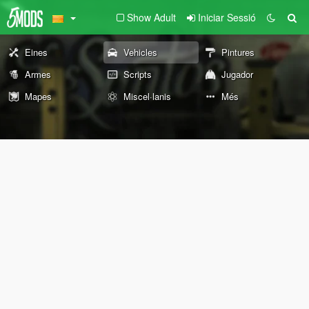
Show Adult
Iniciar Sessió
Eines
Vehicles
Pintures
Armes
Scripts
Jugador
Mapes
Miscel·lanis
Més