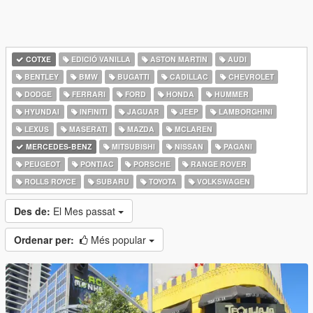
COTXE
EDICIÓ VANILLA
ASTON MARTIN
AUDI
BENTLEY
BMW
BUGATTI
CADILLAC
CHEVROLET
DODGE
FERRARI
FORD
HONDA
HUMMER
HYUNDAI
INFINITI
JAGUAR
JEEP
LAMBORGHINI
LEXUS
MASERATI
MAZDA
MCLAREN
MERCEDES-BENZ
MITSUBISHI
NISSAN
PAGANI
PEUGEOT
PONTIAC
PORSCHE
RANGE ROVER
ROLLS ROYCE
SUBARU
TOYOTA
VOLKSWAGEN
Des de:
El Mes passat
Ordenar per:
Més popular