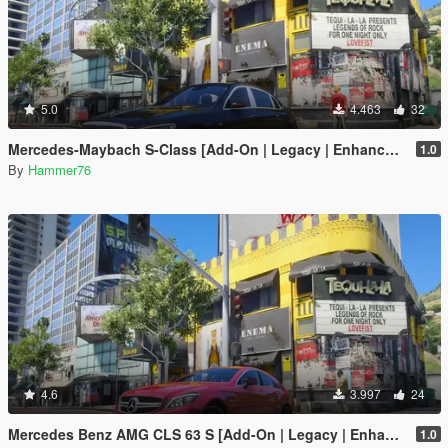
5.0
4.463
32
Mercedes-Maybach S-Class [Add-On | Legacy | Enhanced]
1.0
By
Hammer76
4.6
3.997
24
Mercedes Benz AMG CLS 63 S [Add-On | Legacy | Enhanced]
1.0