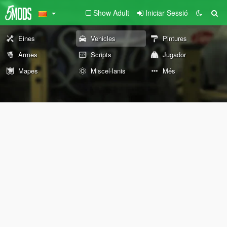
Show Adult
Iniciar Sessió
Eines
Vehicles
Pintures
Armes
Scripts
Jugador
Mapes
Miscel·lanis
Més