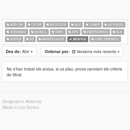
ADD-ON
COTXE
BICICLETA
SUV
CAMIÓ
AUTOBÚS
AERONAU
VAIXELL
TANC
APC
EMERGÈNCIA
ELS
RODES
SÓ
MANIPULACIÓ
MENYOO
LORE FRIENDLY
Des de:
Ahir
Ordenar per:
Versions més recents
No s'han trobat els arxius, si us plau, prova canviant els criteris
de filtrat.
Designed in Alderney
Made in Los Santos