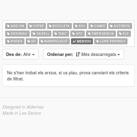
ADD-ON
COTXE
BICICLETA
SUV
CAMIÓ
AUTOBÚS
AERONAU
VAIXELL
TANC
APC
EMERGÈNCIA
ELS
RODES
SÓ
MANIPULACIÓ
MENYOO
LORE FRIENDLY
Des de:
Ahir
Ordenar per:
Més descarregats
No s'han trobat els arxius, si us plau, prova canviant els criteris
de filtrat.
Designed in Alderney
Made in Los Santos