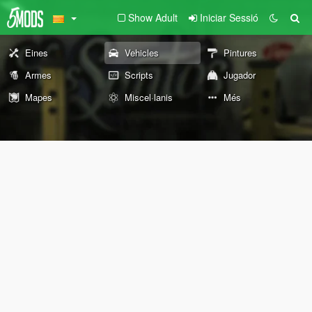
Show Adult
Iniciar Sessió
Eines
Vehicles
Pintures
Armes
Scripts
Jugador
Mapes
Miscel·lanis
Més