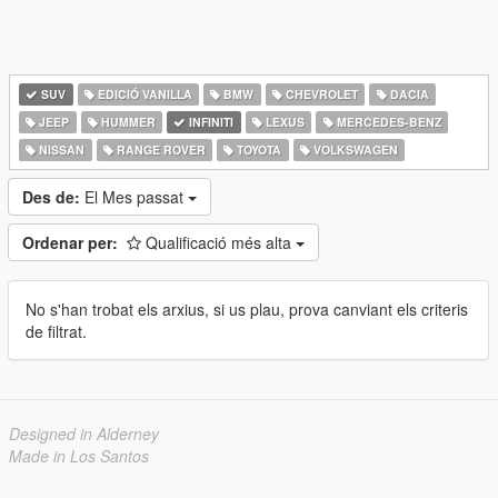
SUV
EDICIÓ VANILLA
BMW
CHEVROLET
DACIA
JEEP
HUMMER
INFINITI
LEXUS
MERCEDES-BENZ
NISSAN
RANGE ROVER
TOYOTA
VOLKSWAGEN
Des de:
El Mes passat
Ordenar per:
Qualificació més alta
No s'han trobat els arxius, si us plau, prova canviant els criteris
de filtrat.
Designed in Alderney
Made in Los Santos