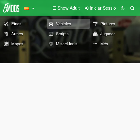
Show Adult
Iniciar Sessió
Eines
Vehicles
Pintures
Armes
Scripts
Jugador
Mapes
Miscel·lanis
Més