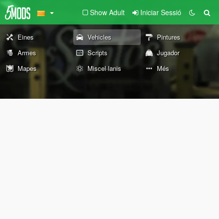
Show Adult
Iniciar Sessió
Eines
Vehicles
Pintures
Armes
Scripts
Jugador
Mapes
Miscel·lanis
Més