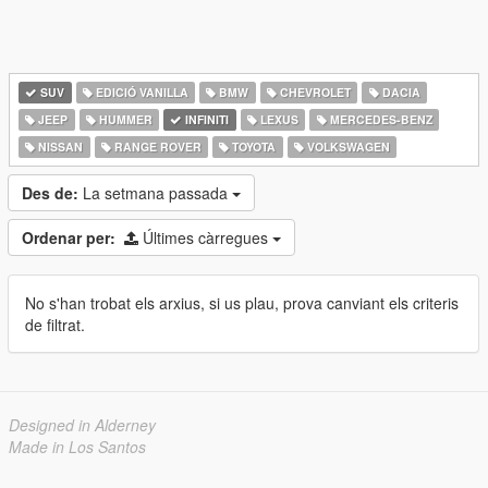
SUV
EDICIÓ VANILLA
BMW
CHEVROLET
DACIA
JEEP
HUMMER
INFINITI
LEXUS
MERCEDES-BENZ
NISSAN
RANGE ROVER
TOYOTA
VOLKSWAGEN
Des de:
La setmana passada
Ordenar per:
Últimes càrregues
No s'han trobat els arxius, si us plau, prova canviant els criteris
de filtrat.
Designed in Alderney
Made in Los Santos