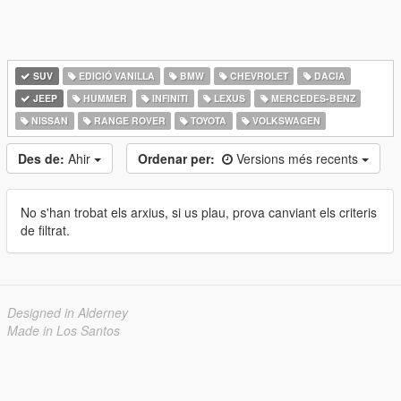
SUV
EDICIÓ VANILLA
BMW
CHEVROLET
DACIA
JEEP
HUMMER
INFINITI
LEXUS
MERCEDES-BENZ
NISSAN
RANGE ROVER
TOYOTA
VOLKSWAGEN
Des de:
Ahir
Ordenar per:
Versions més recents
No s'han trobat els arxius, si us plau, prova canviant els criteris
de filtrat.
Designed in Alderney
Made in Los Santos