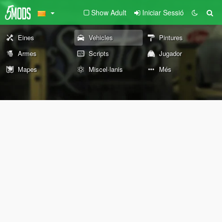
Show Adult
Iniciar Sessió
Eines
Vehicles
Pintures
Armes
Scripts
Jugador
Mapes
Miscel·lanis
Més