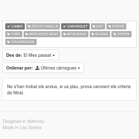
CAMIÓ
EDICIÓ VANILLA
CHEVROLET
DAF
DODGE
FORD
MERCEDES-BENZ
MITSUBISHI
SCANIA
TOYOTA
VOLKSWAGEN
Des de:
El Mes passat
Ordenar per:
Últimes càrregues
No s'han trobat els arxius, si us plau, prova canviant els criteris
de filtrat.
Designed in Alderney
Made in Los Santos