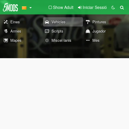
Show Adult
Iniciar Sessió
Eines
Vehicles
Pintures
Armes
Scripts
Jugador
Mapes
Miscel·lanis
Més