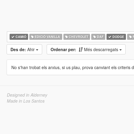
CAMIÓ
EDICIÓ VANILLA
CHEVROLET
DAF
DODGE
Des de:
Ahir
Ordenar per:
Més descarregats
No s'han trobat els arxius, si us plau, prova canviant els criteris de
Designed in Alderney
Made in Los Santos