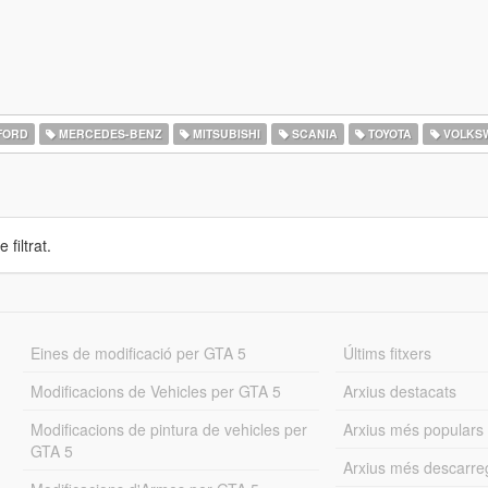
FORD
MERCEDES-BENZ
MITSUBISHI
SCANIA
TOYOTA
VOLKS
 filtrat.
Eines de modificació per GTA 5
Últims fitxers
Modificacions de Vehicles per GTA 5
Arxius destacats
Modificacions de pintura de vehicles per
Arxius més populars
GTA 5
Arxius més descarre