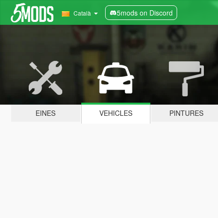
5mods on Discord
Català
EINES
VEHICLES
PINTURES