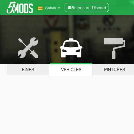
5mods on Discord
Català
EINES
VEHICLES
PINTURES