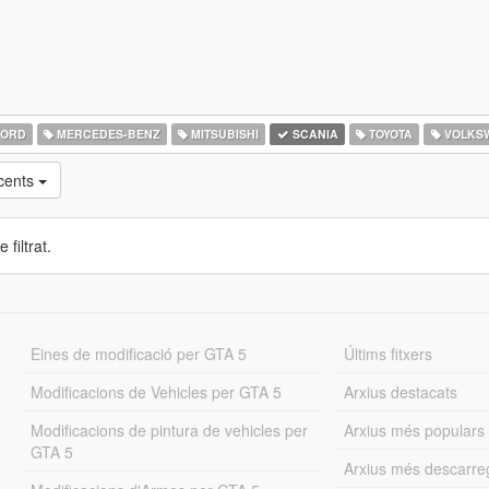
ORD
MERCEDES-BENZ
MITSUBISHI
SCANIA
TOYOTA
VOLKS
cents
 filtrat.
Eines de modificació per GTA 5
Últims fitxers
Modificacions de Vehicles per GTA 5
Arxius destacats
Modificacions de pintura de vehicles per
Arxius més populars
GTA 5
Arxius més descarre