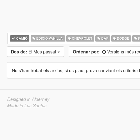
CAMIÓ
EDICIÓ VANILLA
CHEVROLET
DAF
DODGE
F
Des de:
El Mes passat
Ordenar per:
Versions més re
No s'han trobat els arxius, si us plau, prova canviant els criteris de
Designed in Alderney
Made in Los Santos