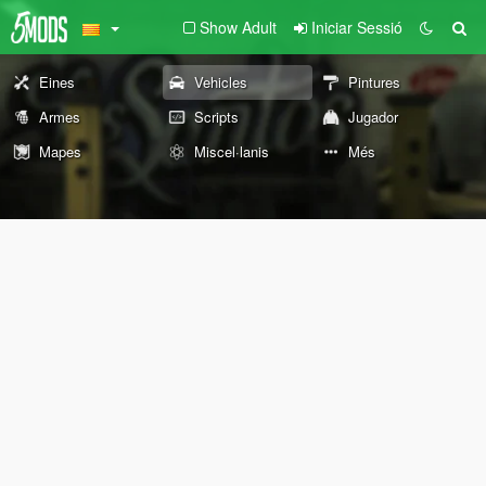
Show Adult
Iniciar Sessió
Eines
Vehicles
Pintures
Armes
Scripts
Jugador
Mapes
Miscel·lanis
Més