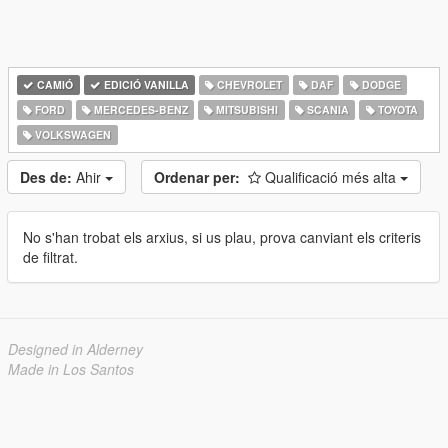
CAMIÓ
EDICIÓ VANILLA
CHEVROLET
DAF
DODGE
FORD
MERCEDES-BENZ
MITSUBISHI
SCANIA
TOYOTA
VOLKSWAGEN
Des de:
Ahir
Ordenar per:
Qualificació més alta
No s'han trobat els arxius, si us plau, prova canviant els criteris
de filtrat.
Designed in Alderney
Made in Los Santos