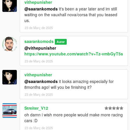
vithepunisher
@saarankomods
it's been a year later and im still
waiting on the vauxhall nova/corsa that you teased
us.
23 de Març de 2025
saarankomods
Autor
@vithepunisher
https://www.youtube.com/watch?v=Tz-vmbGyT5s
23 de Març de 2025
vithepunisher
@saarankomods
it looks amazing especially for
8months ago! will you be finishing it?
23 de Març de 2025
Streiter_V12
oh damn i wish more people would make more racing
cars :D
23 de Març de 2025