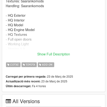
Textures: Saarankomods
Handling: Saarankomods
- HQ Exterior
- HQ Interior
- HQ Model
- HQ Engine Model
- HQ Textures
- Full open doors
- Working Light
- Version 1.0
Show Full Description
INSTALLATION
COTXE
TOYOTA
ADD-ON
-Drag or Import the mod folder into your
mods/update/x64/dlcpacks folder
23 de Març de 2025
Carregat per primera vegada:
-Add the entry "yarisgr" into your
23 de Març de 2025
Actualització més recent:
mods/update/update.rpf/data/dlclist.xml file using OPENIV
Fa 4 hores
Últim descarregat:
Spawn Name: yarisgr
All Versions
Please subscribe to my YouTube channel so I can make more
mods for you :)