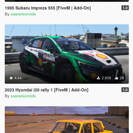
1995 Subaru Impreza 555 [FiveM | Add-On]
1.0
By
saarankomods
4.44
2.839
28
2023 Hyundai i20 rally 1 [FiveM | Add-On]
1.0
By
saarankomods