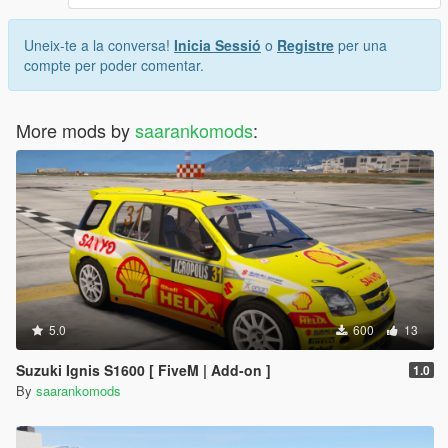
Uneix-te a la conversa!
Inicia Sessió
o
Registre
per una
compte per poder comentar.
More mods by
saarankomods
:
5.0
600
13
Suzuki Ignis S1600 [ FiveM | Add-on ]
1.0
By
saarankomods