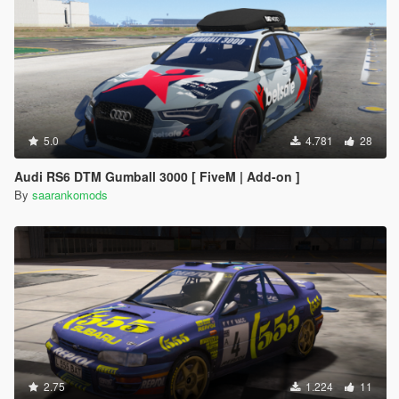
5.0
4.781
28
Audi RS6 DTM Gumball 3000 [ FiveM | Add-on ]
By
saarankomods
2.75
1.224
11