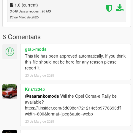
1.0
(current)
3.040 descàrregues
, 90 MB
23 de Març de 2025
6 Comentaris
gta5-mods
This file has been approved automatically. If you think
this file should not be here for any reason please
report it.
23 de Març de 2025
Kris12345
@saarankomods
Will the Opel Corsa-e Rally be
available?
https://i.insider.com/5d698d4721214c5b9778693d?
width=800&format=jpeg&auto=webp
23 de Març de 2025