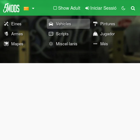
Show Adult
Iniciar Sessió
Eines
Vehicles
Pintures
Armes
Scripts
Jugador
Mapes
Miscel·lanis
Més