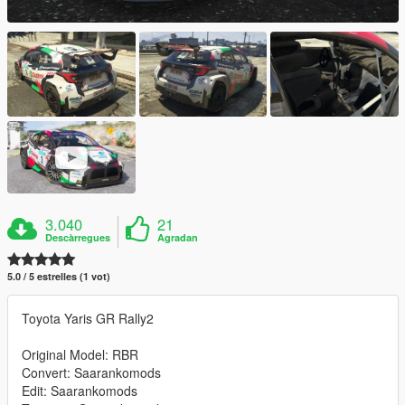
3.040
21
Descàrregues
Agradan
5.0 / 5 estrelles (1 vot)
Toyota Yaris GR Rally2
Original Model: RBR
Convert: Saarankomods
Edit: Saarankomods