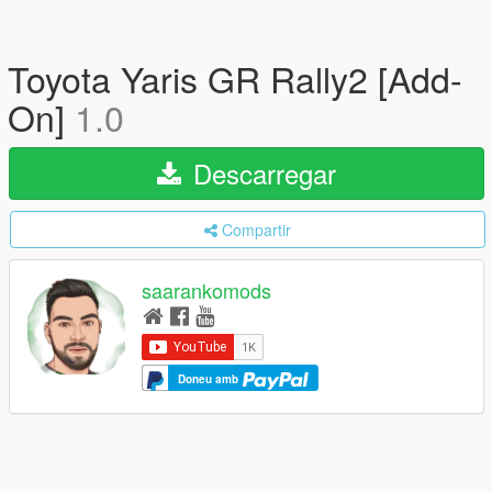
Toyota Yaris GR Rally2 [Add-
On]
1.0
Descarregar
Compartir
saarankomods
Doneu amb