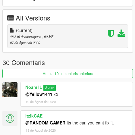
All Versions
(current)
48.349 descàrregues
, 90 MB
07 de Agost de 2020
30 Comentaris
Mostra 10 comentaris anteriors
Noam IL
Autor
@Yellow1441
<3
10 de Agost de 2020
itzikCAE
@RANDOM GAMER
Its the car, you cant fix it.
13 de Agost de 2020