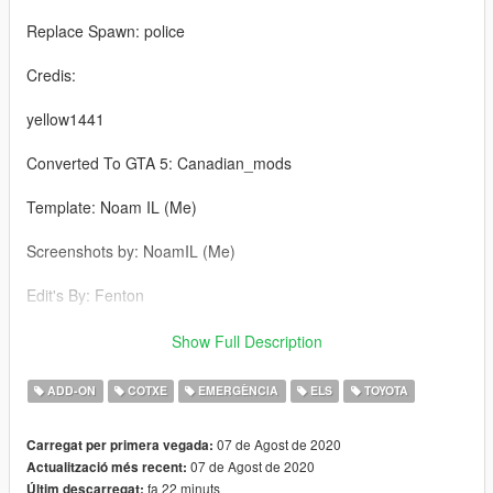
Replace Spawn: police
Credis:
yellow1441
Converted To GTA 5: Canadian_mods
Template: Noam IL (Me)
Screenshots by: NoamIL (Me)
Edit's By: Fenton
Enjoy!
Show Full Description
If you encounter a problem, I would be happy for you to write it
ADD-ON
COTXE
EMERGÈNCIA
ELS
TOYOTA
down for me and I will try to address it as soon as possible
07 de Agost de 2020
Carregat per primera vegada:
07 de Agost de 2020
Actualització més recent:
fa 22 minuts
Últim descarregat: