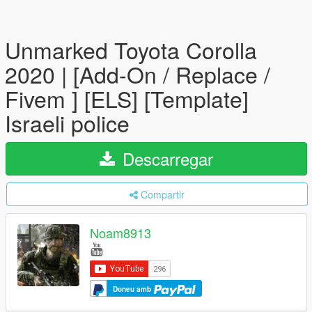
Unmarked Toyota Corolla
2020 | [Add-On / Replace /
Fivem ] [ELS] [Template]
Israeli police
Descarregar
Compartir
Noam8913
Doneu amb