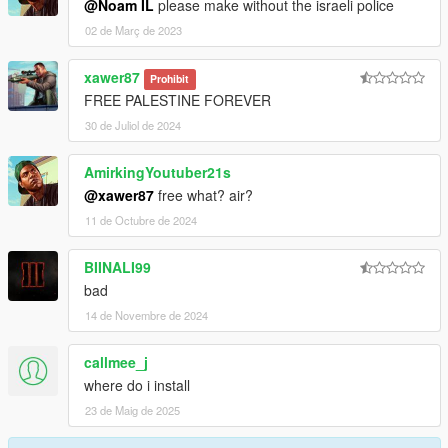
@Noam IL
please make without the israeli police
02 de Març de 2023
xawer87
Prohibit
FREE PALESTINE FOREVER
30 de Juliol de 2024
AmirkingYoutuber21s
@xawer87
free what? air?
11 de Octubre de 2024
BIINALI99
bad
14 de Novembre de 2024
callmee_j
where do i install
23 de Maig de 2025