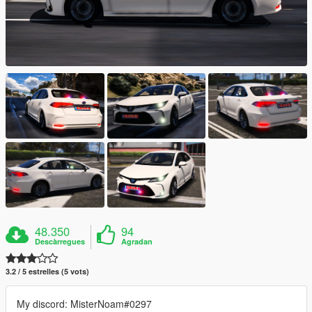
48.350
94
Descàrregues
Agradan
3.2 / 5 estrelles (5 vots)
My discord: MisterNoam#0297