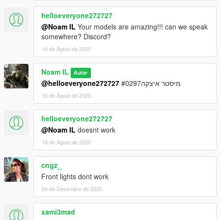
helloeveryone272727
@Noam IL
Your models are amazing!!! can we speak
somewhere? Discord?
16 de Agost de 2020
Noam IL
Autor
@helloeveryone272727
מיסטר איצקה#0297
16 de Agost de 2020
helloeveryone272727
@Noam IL
doesnt work
18 de Agost de 2020
cngz_
Front lights dont work
04 de Desembre de 2020
xami3mad