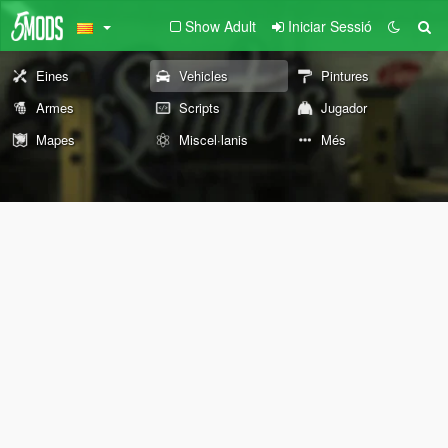
Show Adult
Iniciar Sessió
Eines
Vehicles
Pintures
Armes
Scripts
Jugador
Mapes
Miscel·lanis
Més