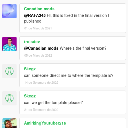
Canadian mods
@RAFA345
Hi, this is fixed in the final version I
published
01 de Març de 2021
troisdev
@Canadian mods
Where's the final version?
05 de Març de 2022
Skegz_
can someone direct me to where the template is?
14 de Setembre de 2022
Skegz_
can we get the template please?
21 de Setembre de 2022
AmirkingYoutuber21s