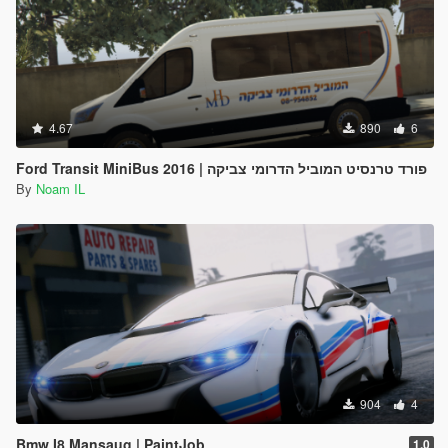
4.67
890
6
Ford Transit MiniBus 2016 | פורד טרנסיט המוביל הדרומי צביקה
By
Noam IL
904
4
Bmw I8 Mansaug | PaintJob
1.0