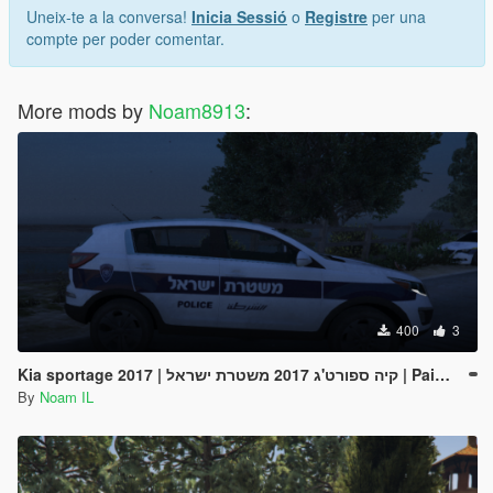
Uneix-te a la conversa!
Inicia Sessió
o
Registre
per una
compte per poder comentar.
More mods by
Noam8913
:
400
3
Kia sportage 2017 | קיה ספורט'ג 2017 משטרת ישראל | Paintjob
By
Noam IL