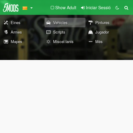
Show Adult
Iniciar Sessió
Eines
Vehicles
Pintures
Armes
Scripts
Jugador
Mapes
Miscel·lanis
Més