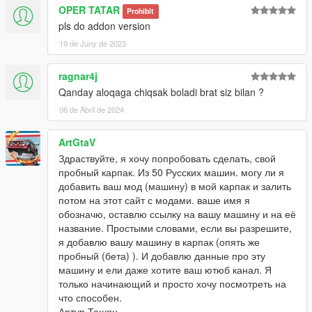
OPER TATAR
Prohibit
pls do addon version
19 de Juny de 2023
ragnar4j
Qanday aloqaga chiqsak boladi brat siz bilan ?
06 de Abril de 2024
ArtGtaV
Здраствуйте, я хочу попробовать сделать, свой
пробный карпак. Из 50 Русских машин. могу ли я
добавить ваш мод (машину) в мой карпак и залить
потом на этот сайт с модами. ваше имя я
обозначю, оставлю ссылку на вашу машину и на её
название. Простыми словами, если вы разрешите,
я добавлю вашу машину в карпак (опять же
пробный (бета) ). И добавлю данные про эту
машину и ели даже хотите ваш ютюб канал. Я
только начинающий и просто хочу посмотреть на
что способен.
Артур Ташян