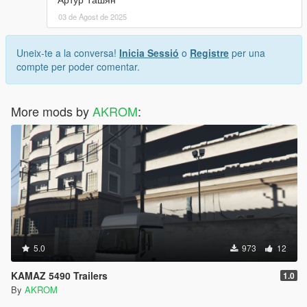
03 de Agost de 2025
Uneix-te a la conversa!
Inicia Sessió
o
Registre
per una
compte per poder comentar.
More mods by
AKROM
:
5.0
973
12
KAMAZ 5490 Trailers
1.0
By
AKROM