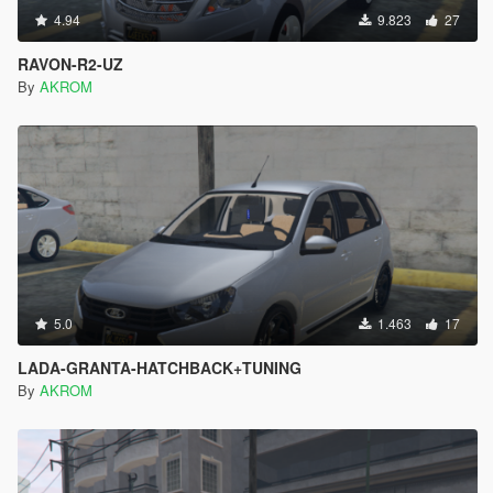
4.94
9.823
27
RAVON-R2-UZ
By
AKROM
5.0
1.463
17
LADA-GRANTA-HATCHBACK+TUNING
By
AKROM