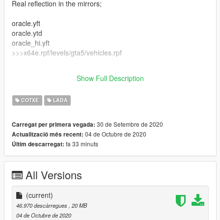
Real reflection in the mirrors;
oracle.yft
oracle.ytd
oracle_hi.yft
>>>x64e.rpf/levels/gta5/vehicles.rpf
handling.meta
Show Full Description
>>>update/update.rpf/common/data
COTXE
LADA
30 de Setembre de 2020
Carregat per primera vegada:
04 de Octubre de 2020
Actualització més recent:
fa 33 minuts
Últim descarregat:
All Versions
(current)
46.970 descàrregues
, 20 MB
04 de Octubre de 2020