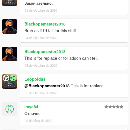
Замечательно.
01 de Octubre de 2020
Blackopsmaster2018
Bruh as if i'd fall for this stuff. .-.
04 de Octubre de 2020
Blackopsmaster2018
This is for replace or for addon can't tell.
05 de Octubre de 2020
Leopoldas
@Blackopsmaster2018
This is for replace.
05 de Octubre de 2020
Imya84
Отлично
09 de Maig de 2022