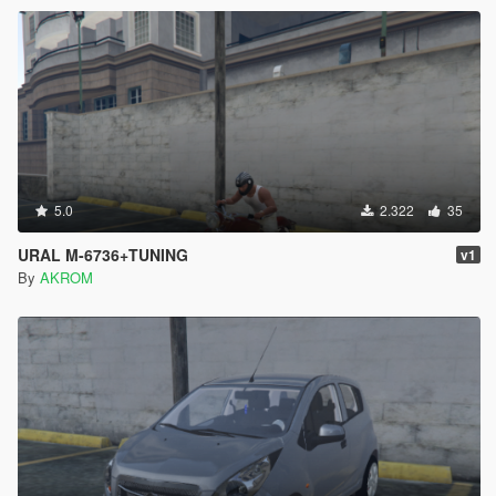
5.0
2.322
35
URAL M-6736+TUNING
v1
By
AKROM