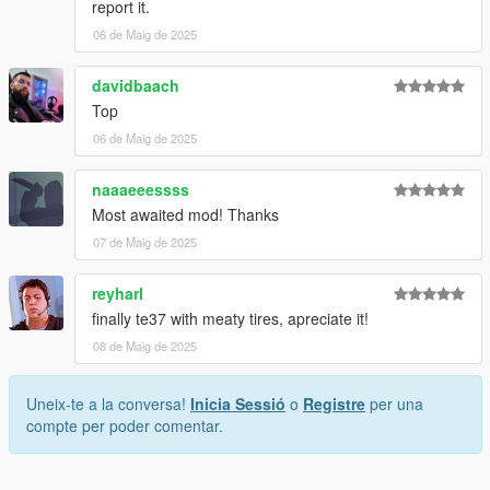
report it.
06 de Maig de 2025
davidbaach
Top
06 de Maig de 2025
naaaeeessss
Most awaited mod! Thanks
07 de Maig de 2025
reyharl
finally te37 with meaty tires, apreciate it!
08 de Maig de 2025
Uneix-te a la conversa!
Inicia Sessió
o
Registre
per una
compte per poder comentar.