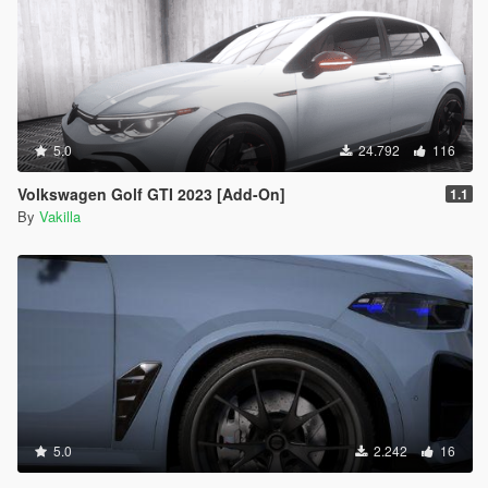
5.0
24.792
116
Volkswagen Golf GTI 2023 [Add-On]
1.1
By
Vakilla
5.0
2.242
16