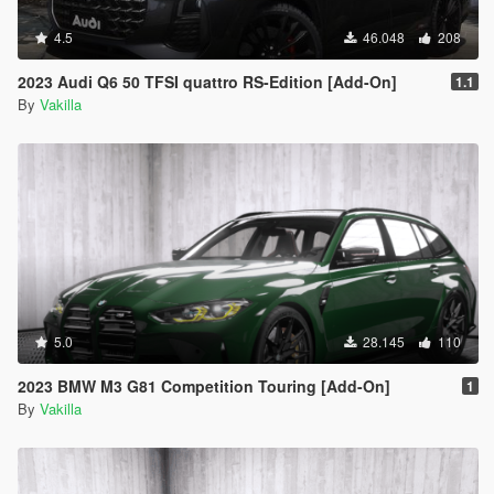
4.5
46.048
208
2023 Audi Q6 50 TFSI quattro RS-Edition [Add-On]
1.1
By
Vakilla
5.0
28.145
110
2023 BMW M3 G81 Competition Touring [Add-On]
1
By
Vakilla