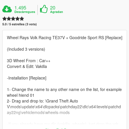
1.495
20
Descàrregues
Agradan
5.0 / 5 estrelles (3 vots)
Wheel Rays Volk Racing TE37V + Goodride Sport RS [Replace]
(Included 3 versions)
3D Wheel From : Car++
Convert & Edit: Vakilla
-Installation [Replace]
1- Change the name to any other name on the list, for example
wheel hiend 01
2- Drag and drop to: \Grand Theft Auto
V\mods\update\x64\dlcpacks\patchday22\dlc\x64\levels\patchd
ay22ng\vehiclemods\wheels-mods
-If you already have my dlc (vakilla_wheels), just drop the ydr