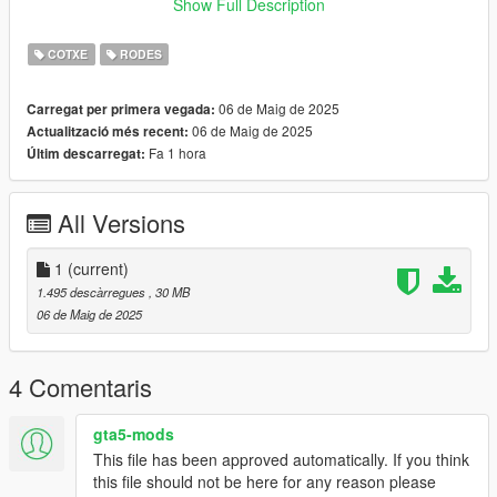
files and add the names to carcols.meta
Show Full Description
-NOTES- Recommended script Vstancer to increase the width
COTXE
RODES
of the wheels.
-https://www.gta5-mods.com/scripts/vstancer
06 de Maig de 2025
Carregat per primera vegada:
06 de Maig de 2025
Actualització més recent:
-Patreon : https://www.patreon.com/c/Vakillasmods
Fa 1 hora
Últim descarregat:
-Discord : https://discord.gg/AG3yezYB
All Versions
-Youtube :
https://youtube.com/channel/UCEB7LRcIra38tTyC3QjVL2Q
1
(current)
VAKILLAS_MODS .....................................
1.495 descàrregues
, 30 MB
06 de Maig de 2025
4 Comentaris
gta5-mods
This file has been approved automatically. If you think
this file should not be here for any reason please