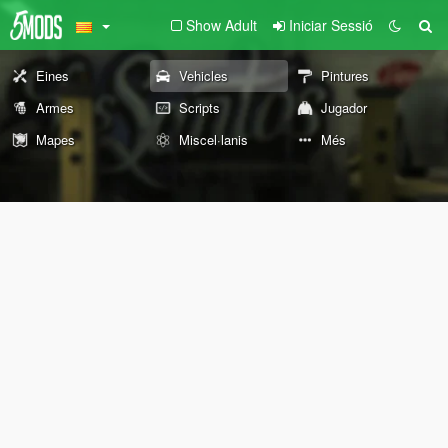
Show Adult
Iniciar Sessió
Eines
Vehicles
Pintures
Armes
Scripts
Jugador
Mapes
Miscel·lanis
Més