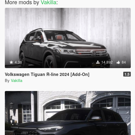
More mods by
Vakilla
:
4.38
14.892
84
Volkswagen Tiguan R-line 2024 [Add-On]
1.5
By
Vakilla