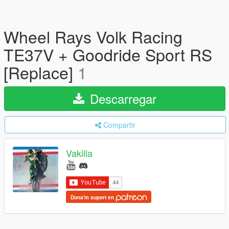
Wheel Rays Volk Racing
TE37V + Goodride Sport RS
[Replace]
1
Descarregar
Compartir
Vakilla
Dona'm suport en