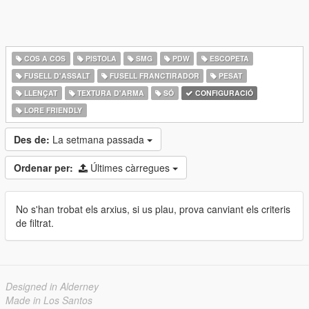
COS A COS
PISTOLA
SMG
PDW
ESCOPETA
FUSELL D'ASSALT
FUSELL FRANCTIRADOR
PESAT
LLENÇAT
TEXTURA D'ARMA
SÓ
CONFIGURACIÓ
LORE FRIENDLY
Des de:
La setmana passada
Ordenar per:
Últimes càrregues
No s'han trobat els arxius, si us plau, prova canviant els criteris
de filtrat.
Designed in Alderney
Made in Los Santos