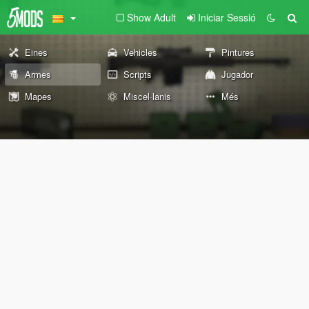
Show Adult
Iniciar Sessió
Eines
Vehicles
Pintures
Armes
Scripts
Jugador
Mapes
Miscel·lanis
Més