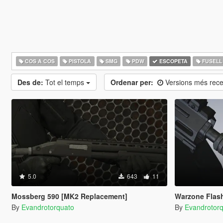
COS A COS
PISTOLA
SMG
PDW
ESCOPETA
FUSELL
Des de:
Tot el temps
Ordenar per:
Versions més rec
5.0
643
11
Mossberg 590 [MK2 Replacement]
Warzone Flash H
By
Evandrotorquato
By
Evandrotor