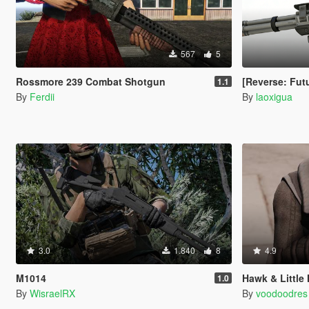
567
5
Rossmore 239 Combat Shotgun
[Reverse: Fut
1.1
By
Ferdii
By
laoxigua
3.0
1.840
8
4.9
M1014
Hawk & Little
1.0
By
WisraelRX
By
voodoodres