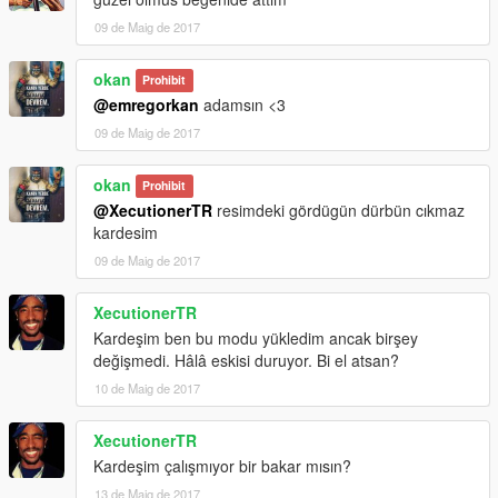
09 de Maig de 2017
okan
Prohibit
@emregorkan
adamsın <3
09 de Maig de 2017
okan
Prohibit
@XecutionerTR
resimdeki gördügün dürbün cıkmaz
kardesim
09 de Maig de 2017
XecutionerTR
Kardeşim ben bu modu yükledim ancak birşey
değişmedi. Hâlâ eskisi duruyor. Bi el atsan?
10 de Maig de 2017
XecutionerTR
Kardeşim çalışmıyor bir bakar mısın?
13 de Maig de 2017