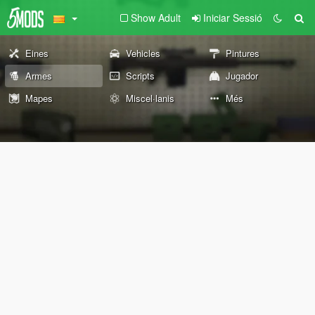
Show Adult
Iniciar Sessió
Eines
Vehicles
Pintures
Armes
Scripts
Jugador
Mapes
Miscel·lanis
Més