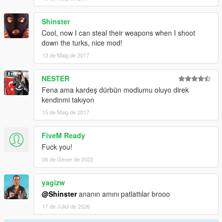
Shinster
Cool, now I can steal their weapons when I shoot
down the turks, nice mod!
13 de Maig de 2017
NESTER
Fena ama kardeş dürbün modlumu oluyo direk
kendinmi takıyon
15 de Maig de 2017
FiveM Ready
Fuck you!
06 de Gener de 2022
yagizw
@Shinster
ananın amını patlattılar brooo
17 de Juliol de 2026