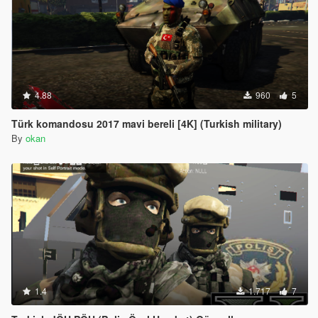
4.88
960
5
Türk komandosu 2017 mavi bereli [4K] (Turkish military)
By
okan
1.4
1.717
7