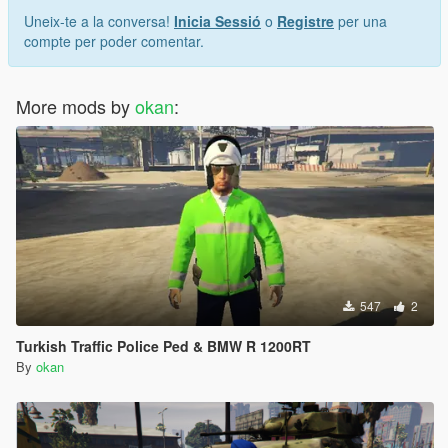
Uneix-te a la conversa!
Inicia Sessió
o
Registre
per una
compte per poder comentar.
More mods by
okan
:
547
2
Turkish Traffic Police Ped & BMW R 1200RT
By
okan