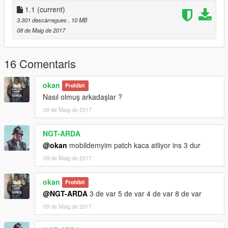
1.1
(current)
3.301 descàrregues
, 10 MB
08 de Maig de 2017
16 Comentaris
okan
Prohibit
Nasıl olmuş arkadaşlar ?
09 de Maig de 2017
NGT-ARDA
@okan
mobildemyim patch kaca atliyor ins 3 dur
09 de Maig de 2017
okan
Prohibit
@NGT-ARDA
3 de var 5 de var 4 de var 8 de var
09 de Maig de 2017