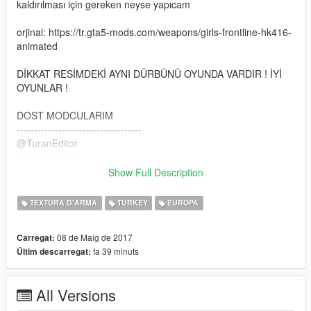
kaldırılması için gereken neyse yapıcam
orjinal: https://tr.gta5-mods.com/weapons/girls-frontline-hk416-
animated
DİKKAT RESİMDEKİ AYNI DÜRBÜNÜ OYUNDA VARDIR ! İYİ
OYUNLAR !
DOST MODCULARIM
------------------------------------
@TuranEditor
-------------------
@ALp_Garaqe
Show Full Description
--------------------------
@EMRE GÖRKAN
TEXTURA D'ARMA
TURKEY
EUROPA
-------------------------- iyi oyunlar---------------------------
08 de Maig de 2017
Carregat:
fa 39 minuts
Últim descarregat:
All Versions