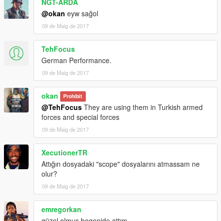
NGT-ARDA
@okan
eyw sağol
09 de Maig de 2017
TehFocus
German Performance.
09 de Maig de 2017
okan
Prohibit
@TehFocus
They are using them in Turkish armed
forces and special forces
09 de Maig de 2017
XecutionerTR
Attığın dosyadaki "scope" dosyalarını atmassam ne
olur?
09 de Maig de 2017
emregorkan
güzel olmus begenide attım