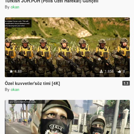
Turkish JÖH.PÖH (Polis Özel Harekat) Günçell
By
okan
4.88
1.856
8
Özel kuvvetler'söz timi [4K]
1.1
By
okan