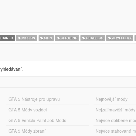
RAINER
MISSION
SKIN
CLOTHING
GRAPHICS
JEWELLERY
yhledávání.
GTA 5 Nástroje pro úpravu
Nejnovější módy
GTA 5 Módy vozidel
Nejzajímavější módy
GTA 5 Vehicle Paint Job Mods
Nejvíce oblíbené mó
GTA 5 Módy zbraní
Nejvíce stahované 