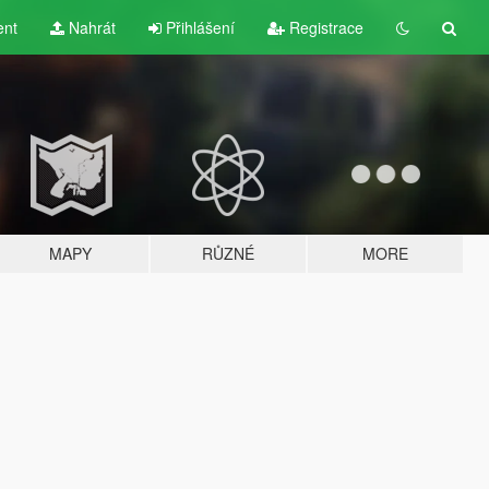
ent
Nahrát
Přihlášení
Registrace
MAPY
RŮZNÉ
MORE