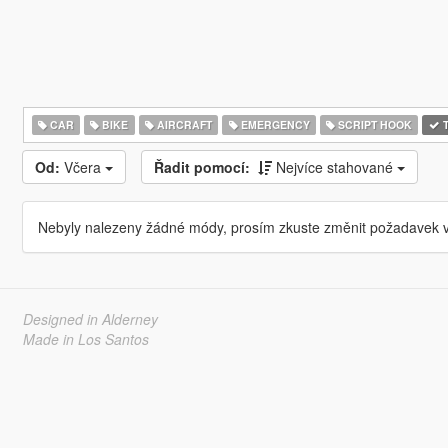
CAR
BIKE
AIRCRAFT
EMERGENCY
SCRIPT HOOK
T
Od:
Včera
Řadit pomocí:
Nejvíce stahované
Nebyly nalezeny žádné módy, prosím zkuste změnit požadavek v
Designed in Alderney
Made in Los Santos