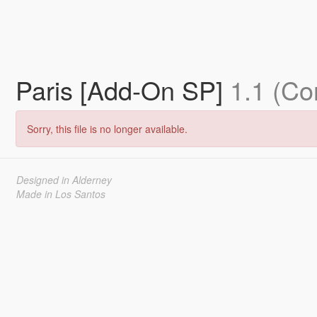
Paris [Add-On SP]
1.1 (Co
Sorry, this file is no longer available.
Designed in Alderney
Made in Los Santos